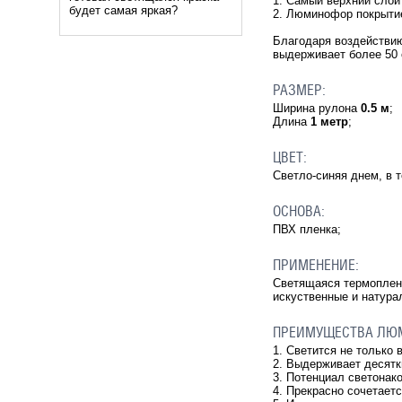
1. Самый верхний слой
будет самая яркая?
2. Люминофор покрытие
Благодаря воздействию
выдерживает более 50 
РАЗМЕР:
Ширина рулона
0.5 м
;
Длина
1 метр
;
ЦВЕТ:
Светло-синяя днем, в 
ОСНОВА:
ПВХ пленка;
ПРИМЕНЕНИЕ:
Светящаяся термопленк
искуственные и натура
ПРЕИМУЩЕСТВА ЛЮ
1. Светится не только 
2. Выдерживает десятк
3. Потенциал светонак
4. Прекрасно сочетает