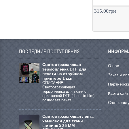
315.00грн
ПОСЛЕДНИЕ ПОСТУПЛЕНИЯ
ИНФОРМ
Cветоотражающая
О нас
термопленка DTF для
печати на струйном
Заказ и оп
принтере 1 м.п
ОПИСАНИЕ:
Партнерск
Светоотражающая
термопленка для ткани с
Карта сайт
приставкой DTF (direct to film)
позволяет печат..
Счет-факт
Светоотражающая лента
хамелеон для ткани
шириной 25 ММ