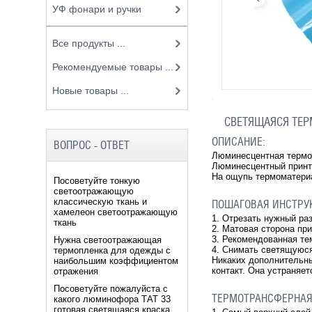
УФ фонари и ручки
Все продукты ...
Рекомендуемые товары ...
Новые товары ...
СВЕТЯЩАЯСЯ ТЕР
ОПИСАНИЕ:
ВОПРОС - ОТВЕТ
Люминесцентная термоп
Люминесцентный принт
На ощупь термоматериа
Посоветуйте тонкую
светоотражающую
классическую ткань и
ПОШАГОВАЯ ИНСТРУ
хамелеон светоотражающую
1. Отрезать нужный ра
ткань
2. Матовая сторона пр
3. Рекомендованная т
Нужна светоотражающая
4. Снимать светящуюс
термопленка для одежды с
Никаких дополнительны
наибольшим коэффициентом
контакт. Она устраняе
отражения
Посоветуйте пожалуйста с
ТЕРМОТРАНСФЕРНАЯ
какого люминофора ТАТ 33
готовая светящаяся краска