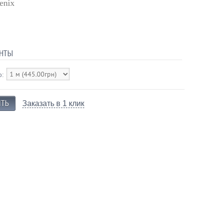
enix
НТЫ
р:
Заказать в 1 клик