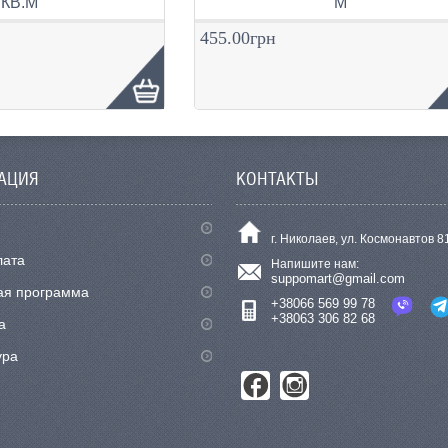
КВ.М
М
455.00грн
АЦИЯ
КОНТАКТЫ
г. Николаев, ул. Космонавтов 8
лата
Напишите нам:
suppomart@gmail.com
ая программа
+38066 569 99 78
+38063 306 82 68
а
ура