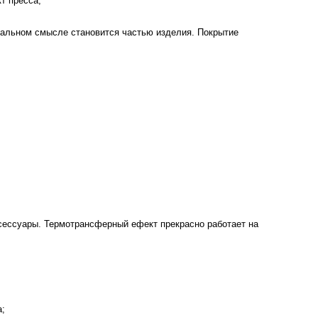
т пресса;
вальном смысле становится частью изделия. Покрытие
ксессуары. Термотрансферный ефект прекрасно работает на
а;