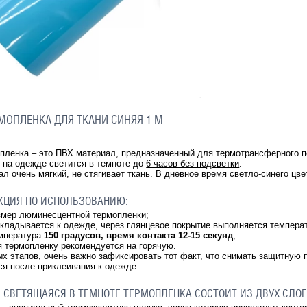
МОПЛЕНКА ДЛЯ ТКАНИ СИНЯЯ 1 М
ленка – это ПВХ материал, предназначенный для термотрансферного пе
 на одежде светится в темноте до
6 часов без подсветки
.
л очень мягкий, не стягивает ткань. В дневное время светло-синего цве
КЦИЯ ПО ИСПОЛЬЗОВАНИЮ:
змер люминесцентной термопленки;
икладывается к одежде, через глянцевое покрытие выполняется температ
емпература
150 градусов, время контакта 12-15 секунд
;
я термопленку рекомендуется на горячую.
х этапов, очень важно зафиксировать тот факт, что снимать защитную п
тся после приклеивания к одежде.
 СВЕТЯЩАЯСЯ В ТЕМНОТЕ ТЕРМОПЛЕНКА СОСТОИТ ИЗ ДВУХ СЛО