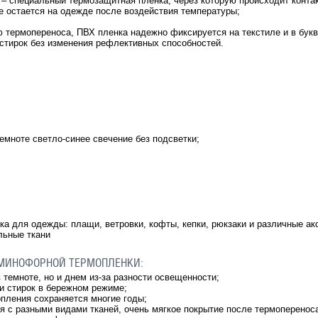
 – специальный термозащитная пленка, через которую происходит контак
 остается на одежде после воздействия температуры;
 термопереноса, ПВХ пленка надежно фиксируется на текстиле и в бук
стирок без изменения рефлективных способностей.
темноте светло-синее свечение без подсветки;
а для одежды: плащи, ветровки, кофты, кепки, рюкзаки и различные а
льные ткани
МИНОФОРНОЙ ТЕРМОПЛЕНКИ:
в темноте, но и днем из-за разности освещенности;
и стирок в бережном режиме;
опления сохраняется многие годы;
ся с разными видами тканей, очень мягкое покрытие после термоперенос