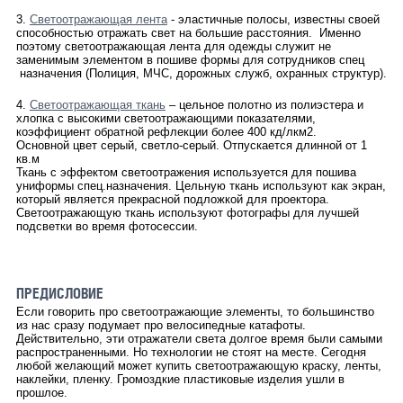
3.
Светоотражающая лента
- эластичные полосы, известны своей
способностью отражать свет на большие расстояния. Именно
поэтому светоотражающая лента для одежды служит не
заменимым элементом в пошиве формы для сотрудников спец
назначения (Полиция, МЧС, дорожных служб, охранных структур).
4.
Светоотражающая ткань
– цельное полотно из полиэстера и
хлопка с высокими светоотражающими показателями,
коэффициент обратной рефлекции более 400 кд/лкм2.
Основной цвет серый, светло-серый. Отпускается длинной от 1
кв.м
Ткань с эффектом светоотражения используется для пошива
униформы спец.назначения. Цельную ткань используют как экран,
который является прекрасной подложкой для проектора.
Светоотражающую ткань используют фотографы для лучшей
подсветки во время фотосессии.
ПРЕДИСЛОВИЕ
Если говорить про светоотражающие элементы, то большинство
из нас сразу подумает про велосипедные катафоты.
Действительно, эти отражатели света долгое время были самыми
распространенными. Но технологии не стоят на месте. Сегодня
любой желающий может купить светоотражающую краску, ленты,
наклейки, пленку. Громоздкие пластиковые изделия ушли в
прошлое.