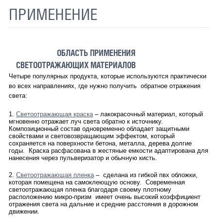
ПРИМЕНЕНИЕ
ТЕРМОХРОМНАЯ ТКАНЬ
СВЕТООТРАЖАЮЩАЯ ЛЕНТА
ОБЛАСТЬ ПРИМЕНЕНИЯ
СВЕТООТРАЖАЮЩАЯ ПЛЕНКА
СВЕТООТРАЖАЮЩИХ МАТЕРИАЛОВ
СВЕТООТРАЖАЮЩИЕ ДОРОЖНЫЕ ЗНАКИ
Четыре популярных продукта, которые используются практически
во всех направлениях, где нужно получить обратное отражения
СВЕТООТРАЖАЮЩАЯ КРАСКА
света:
СВЕТЯЩАЯСЯ КРАСКА
1.
Светоотражающая краска
– лакокрасочный материал, который
мгновенно отражает луч света обратно к источнику.
Композиционный состав одновременно обладает защитными
ПРИМЕНЕНИЕ
свойствами и световозвращающим эффектом, который
сохраняется на поверхности бетона, металла, дерева долгие
годы. Краска расфасована в жестяные емкости адаптирована для
ДОСТАВКА
нанесения через пульверизатор и обычную кисть.
СВЯЗАТЬСЯ С НАМИ
2.
Светоотражающая пленка
– сделана из гибкой пвх обложки,
которая помещена на самоклеющую основу. Современная
светоотражающая пленка благодаря своему плотному
расположению микро-призм имеет очень высокий коэффициент
отражения света на дальние и средние расстояния в дорожном
движении.