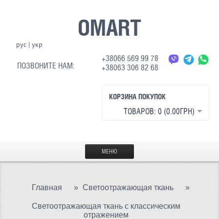
OMART
рус
|
укр
+38066 569 99 78
ПОЗВОНИТЕ НАМ:
+38063 306 82 68
КОРЗИНА ПОКУПОК
ТОВАРОВ: 0 (0.00ГРН)
МЕНЮ
ГЛАВНАЯ
Главная
»
Светоотражающая ткань
»
МАТЕРИАЛЫ
Светоотражающая ткань с классическим
СВЕТООТРАЖАЮЩАЯ ТКАНЬ
отражением