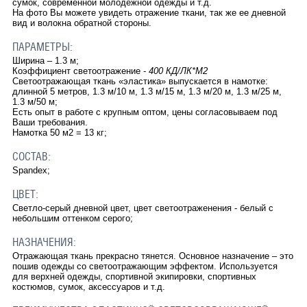
сумок, современной молодежной одежды и т.д.
На фото Вы можете увидеть отражение ткани, так же ее дневной
вид и волокна обратной стороны.
ПАРАМЕТРЫ:
Ширина – 1.3 м;
Коэффициент светоотражение -
400 КД/ЛК*М2
Светоотражающая ткань «эластика» выпускается в намотке:
длинной 5 метров, 1.3 м/10 м, 1.3 м/15 м, 1.3 м/20 м, 1.3 м/25 м,
1.3 м/50 м;
Есть опыт в работе с крупным оптом, цены согласовываем под
Ваши требования.
Намотка 50 м2 = 13 кг;
СОСТАВ:
Spandex;
ЦВЕТ:
Светло-серый дневной цвет, цвет светоотраженения - белый с
небольшим оттенком серого;
НАЗНАЧЕНИЯ:
Отражающая ткань прекрасно тянется. Основное назначение – это
пошив одежды со светоотражающим эффектом. Используется
для верхней одежды, спортивной экипировки, спортивных
костюмов, сумок, аксессуаров и т.д.