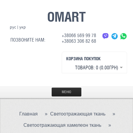
OMART
рус
|
укр
+38066 569 99 78
ПОЗВОНИТЕ НАМ:
+38063 306 82 68
КОРЗИНА ПОКУПОК
ТОВАРОВ: 0 (0.00ГРН)
МЕНЮ
ГЛАВНАЯ
Главная
»
Светоотражающая ткань
»
МАТЕРИАЛЫ
Светоотражающая хамелеон ткань
»
СВЕТООТРАЖАЮЩАЯ ТКАНЬ