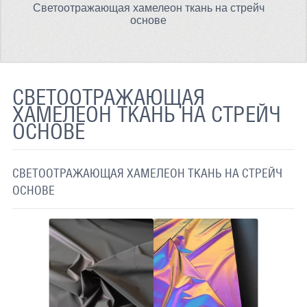
Светоотражающая хамелеон ткань на стрейч
ТЕРМОХРОМНАЯ ТКАНЬ
основе
СВЕТООТРАЖАЮЩАЯ ЛЕНТА
СВЕТООТРАЖАЮЩАЯ ПЛЕНКА
СВЕТООТРАЖАЮЩАЯ
СВЕТООТРАЖАЮЩИЕ ДОРОЖНЫЕ ЗНАКИ
ХАМЕЛЕОН ТКАНЬ НА СТРЕЙЧ
ОСНОВЕ
СВЕТООТРАЖАЮЩАЯ КРАСКА
СВЕТЯЩАЯСЯ КРАСКА
СВЕТООТРАЖАЮЩАЯ ХАМЕЛЕОН ТКАНЬ НА СТРЕЙЧ
ПРИМЕНЕНИЕ
ОСНОВЕ
ДОСТАВКА
СВЯЗАТЬСЯ С НАМИ