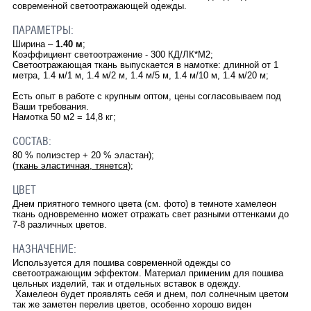
современной светоотражающей одежды.
ПАРАМЕТРЫ:
Ширина –
1.40 м
;
Коэффициент светоотражение - 300 КД/ЛК*М2;
Светоотражающая ткань выпускается в намотке: длинной от 1
метра, 1.4 м/1 м, 1.4 м/2 м, 1.4 м/5 м, 1.4 м/10 м, 1.4 м/20 м;
Есть опыт в работе с крупным оптом, цены согласовываем под
Ваши требования.
Намотка 50 м2 = 14,8 кг;
СОСТАВ:
80 % полиэстер + 20 % эластан);
(
ткань эластичная, тянется
);
ЦВЕТ
Днем приятного темного цвета (см. фото) в темноте хамелеон
ткань одновременно может отражать свет разными оттенками до
7-8 различных цветов.
НАЗНАЧЕНИЕ:
Используется для пошива современной одежды со
светоотражающим эффектом. Материал применим для пошива
цельных изделий, так и отдельных вставок в одежду.
Хамелеон будет проявлять себя и днем, пол солнечным цветом
так же заметен перелив цветов, особенно хорошо виден