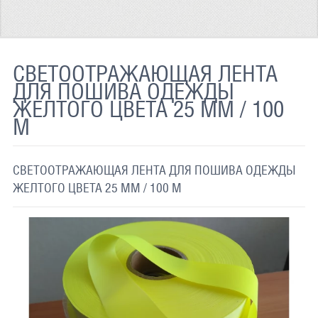
ТЕРМОХРОМНАЯ ТКАНЬ
СВЕТООТРАЖАЮЩАЯ ЛЕНТА
СВЕТООТРАЖАЮЩАЯ ЛЕНТА
СВЕТООТРАЖАЮЩАЯ ПЛЕНКА
ДЛЯ ПОШИВА ОДЕЖДЫ
ЖЕЛТОГО ЦВЕТА 25 ММ / 100
СВЕТООТРАЖАЮЩИЕ ДОРОЖНЫЕ ЗНАКИ
М
СВЕТООТРАЖАЮЩАЯ КРАСКА
СВЕТЯЩАЯСЯ КРАСКА
СВЕТООТРАЖАЮЩАЯ ЛЕНТА ДЛЯ ПОШИВА ОДЕЖДЫ
ЖЕЛТОГО ЦВЕТА 25 ММ / 100 М
ПРИМЕНЕНИЕ
ДОСТАВКА
СВЯЗАТЬСЯ С НАМИ