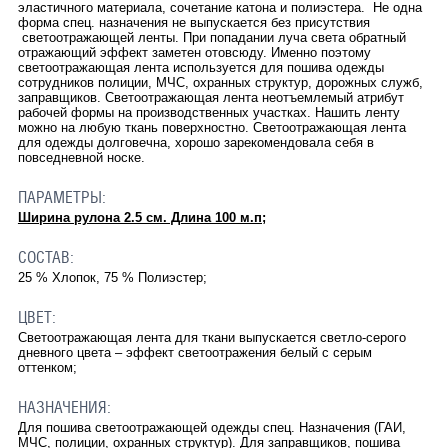
эластичного материала, сочетание катона и полиэстера. Не одна
форма спец. назначения не выпускается без присутствия
светоотражающей ленты. При попадании луча света обратный
отражающий эффект заметен отовсюду. Именно поэтому
светоотражающая лента используется для пошива одежды
сотрудников полиции, МЧС, охранных структур, дорожных служб,
заправщиков. Светоотражающая лента неотъемлемый атрибут
рабочей формы на производственных участках. Нашить ленту
можно на любую ткань поверхностно. Светоотражающая лента
для одежды долговечна, хорошо зарекомендовала себя в
повседневной носке.
ПАРАМЕТРЫ:
Ширина рулона 2.5 см. Длина 100 м.п;
СОСТАВ:
25 % Хлопок, 75 % Полиэстер;
ЦВЕТ:
Светоотражающая лента для ткани выпускается светло-серого
дневного цвета – эффект светоотражения белый с серым
оттенком;
НАЗНАЧЕНИЯ:
Для пошива светоотражающей одежды спец. Назначения (ГАИ,
МЧС, полиции, охранных структур). Для заправщиков, пошива