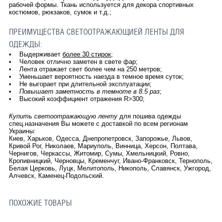
рабочей формы. Ткань используется для декора спортивных
костюмов, рюкзаков, сумок и т.д.;
ПРЕИМУЩЕСТВА СВЕТООТРАЖАЮЩИЕЙ ЛЕНТЫ ДЛЯ
ОДЕЖДЫ:
• Выдерживает
более 30 стирок
;
• Человек отлично заметен в свете фар;
• Лента отражает свет более чем на 250 метров;
• Уменьшает вероятность наезда в темное время суток;
• Не выгорает при длительной эксплуатации;
•
Повышает заметность в темноте в 8.5 раз
;
• Высокий коэффициент отражения R>300;
Купить светоотражающую ленту
для пошива одежды
спец.назначения Вы можете с доставкой по всем регионам
Украины:
Киев, Харьков, Одесса, Днепропетровск, Запорожье, Львов,
Кривой Рог, Николаев, Мариуполь, Винница, Херсон, Полтава,
Чернигов, Черкассы, Житомир, Сумы, Хмельницкий, Ровно,
Кропивницкий, Черновцы, Кременчуг, Ивано-Франковск, Тернополь,
Белая Церковь, Луцк, Мелитополь, Никополь, Славянск, Ужгород,
Алчевск, Каменец-Подольский.
ПОХОЖИЕ ТОВАРЫ