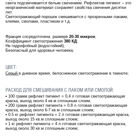
света подсвечивается белым свечением. Рефлектив пигмент – это
неорганический материал сохраняет свойства свечения десятки
лет.
Светоотражающий порошок смешивается с прозрачными лаками,
клеями, смолами, пластиком и т.д.
Фракция сосредоточена размере
20-30 микрон
;
Коэффициент светоотражения
380 КД
;
Не гидрофобный (водостойкий);
Безопасный для здоровья человека;
ЦВЕТ:
Серый
в дневное время, белоснежное светоотражение в темноте;
РАСХОД ДЛЯ СМЕШИВАНИЯ С ЛАКОМ ИЛИ СМОЛОЙ:
• 100 грамм рефлект пигмент = 0,4 л готовая светоотражающая
краска, выход около 4 кв.м сплошным слоем;
• 200 грамм рефлект пигмента = 0.8 л готовая светоотражающая
краска, выход около 6-7 кв.м сплошным слоем;
• 0.5 кг рефлект пигмента = 2 л готовая светоотражающая краска,
выход около 15 кв.м сплошным слоем;
• 1 кг рефлект пигмента = 4 л готовая светоотражающая краска,
выход около 30 кв.м сплошным слоем;