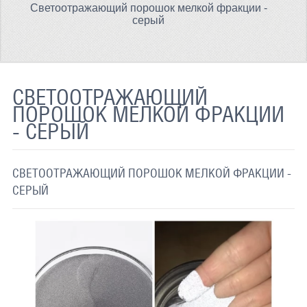
Светоотражающий порошок мелкой фракции -
ТЕРМОХРОМНАЯ ТКАНЬ
серый
СВЕТООТРАЖАЮЩАЯ ЛЕНТА
СВЕТООТРАЖАЮЩАЯ ПЛЕНКА
СВЕТООТРАЖАЮЩИЙ
СВЕТООТРАЖАЮЩИЕ ДОРОЖНЫЕ ЗНАКИ
ПОРОШОК МЕЛКОЙ ФРАКЦИИ
- СЕРЫЙ
СВЕТООТРАЖАЮЩАЯ КРАСКА
СВЕТЯЩАЯСЯ КРАСКА
СВЕТООТРАЖАЮЩИЙ ПОРОШОК МЕЛКОЙ ФРАКЦИИ -
ПРИМЕНЕНИЕ
СЕРЫЙ
ДОСТАВКА
СВЯЗАТЬСЯ С НАМИ