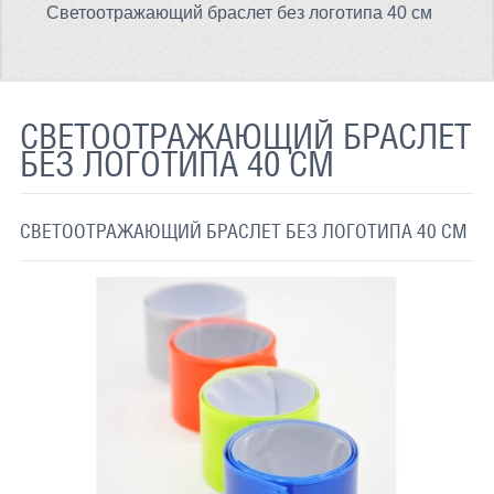
Светоотражающий браслет без логотипа 40 см
ТЕРМОХРОМНАЯ ТКАНЬ
СВЕТООТРАЖАЮЩАЯ ЛЕНТА
СВЕТООТРАЖАЮЩАЯ ПЛЕНКА
СВЕТООТРАЖАЮЩИЙ БРАСЛЕТ
БЕЗ ЛОГОТИПА 40 СМ
СВЕТООТРАЖАЮЩИЕ ДОРОЖНЫЕ ЗНАКИ
СВЕТООТРАЖАЮЩАЯ КРАСКА
СВЕТООТРАЖАЮЩИЙ БРАСЛЕТ БЕЗ ЛОГОТИПА 40 СМ
СВЕТЯЩАЯСЯ КРАСКА
ПРИМЕНЕНИЕ
ДОСТАВКА
СВЯЗАТЬСЯ С НАМИ