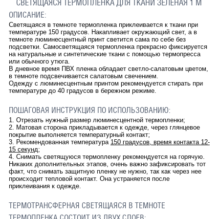
СВЕТЯЩАЯСЯ ТЕРМОПЛЕНКА ДЛЯ ТКАНИ ЗЕЛЕНАЯ 1 М
ОПИСАНИЕ:
Светящаяся в темноте термопленка приклеивается к ткани при
температуре 150 градусов. Накапливает окружающий свет, а в
темноте люминесцентный принт светится сама по себе без
подсветки. Самосветящаяся термопленка прекрасно фиксируется
на натуральные и синтетические ткани с помощью термопресса
или обычного утюга.
В дневное время ПВХ пленка обладает светло-салатовым цветом,
в темноте подсвечивается салатовым свечением.
Одежду с люминесцентным принтом рекомендуется стирать при
температуре до 40 градусов в бережном режиме.
ПОШАГОВАЯ ИНСТРУКЦИЯ ПО ИСПОЛЬЗОВАНИЮ:
1. Отрезать нужный размер люминесцентной термопленки;
2. Матовая сторона прикладывается к одежде, через глянцевое
покрытие выполняется температурный контакт;
3. Рекомендованная температура
150 градусов, время контакта 12-
15 секунд
;
4. Снимать светящуюся термопленку рекомендуется на горячую.
Никаких дополнительных этапов, очень важно зафиксировать тот
факт, что снимать защитную пленку не нужно, так как через нее
происходит тепловой контакт. Она устраняется после
приклеивания к одежде.
ТЕРМОТРАНСФЕРНАЯ СВЕТЯЩАЯСЯ В ТЕМНОТЕ
ТЕРМОПЛЕНКА СОСТОИТ ИЗ ДВУХ СЛОЕВ: