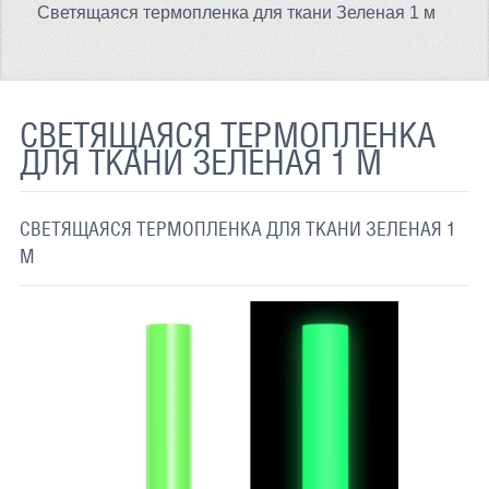
Светящаяся термопленка для ткани Зеленая 1 м
ТЕРМОХРОМНАЯ ТКАНЬ
СВЕТООТРАЖАЮЩАЯ ЛЕНТА
СВЕТООТРАЖАЮЩАЯ ПЛЕНКА
СВЕТЯЩАЯСЯ ТЕРМОПЛЕНКА
ДЛЯ ТКАНИ ЗЕЛЕНАЯ 1 М
СВЕТООТРАЖАЮЩИЕ ДОРОЖНЫЕ ЗНАКИ
СВЕТООТРАЖАЮЩАЯ КРАСКА
СВЕТЯЩАЯСЯ ТЕРМОПЛЕНКА ДЛЯ ТКАНИ ЗЕЛЕНАЯ 1
СВЕТЯЩАЯСЯ КРАСКА
М
ПРИМЕНЕНИЕ
ДОСТАВКА
СВЯЗАТЬСЯ С НАМИ