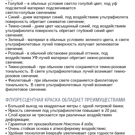
• Голубой – в обычных условия светло голубой цвет, под уф
подсветкой материал подсвечивается
светло-голубым свечением.
• Синий - днем материал синий, под воздействием ультрафиолета
поверхность обретает синеватое свечение;
• Темно-синий - днем цвет насыщенный синий, под воздействием
ультрафиолета поверхность обретает глубокий синий цвет
свечения;
• Зеленый - материал в обычных условиях зеленого цвета, в свете
ультрафиолетовых лучей поверхность излучает зеленоватое
свечение;
• Розовый - в обычной обстановке розовый оттенок, под
воздействием УФ-лучей материал обретает нежно-розовое
свечение;
• Темно-розовый - при обычном свете сохраняется темно-розовая
тональность. В свете ультрафиолетовых лучей возникает темно-
розовое свечение.
• Фиолетовый - при обычном свете сохраняется фиолетовую
тональность. В свете ультрафиолетовых лучей возникает
фиолетовое свечение.
ФЛУОРЕСЦЕНТНАЯ КРАСКА ОБЛАДАЕТ ПРЕИМУЩЕСТВАМИ:
•
Большой выход на квадратные метры с одной литровой банки;
•
Яркость свечения под ультрафиолетом повышает в 20 раз;
•
Слой краски не трескается при различных воздействиях
деформации;
•
Гарантия от производителя Нокстон 4 года
;
•
Очень стойкая основа к атмосферному воздействию;
•
Удобная технология keepsafe увеличивает срок годности банки