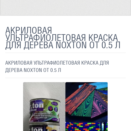
ТЕРМОХРОМНАЯ ТКАНЬ
СВЕТООТРАЖАЮЩАЯ ЛЕНТА
АКРИЛОВАЯ
СВЕТООТРАЖАЮЩАЯ ПЛЕНКА
УЛЬТРАФИОЛЕТОВАЯ КРАСКА
ДЛЯ ДЕРЕВА NOXTON ОТ 0.5 Л
СВЕТООТРАЖАЮЩИЕ ДОРОЖНЫЕ ЗНАКИ
СВЕТООТРАЖАЮЩАЯ КРАСКА
АКРИЛОВАЯ УЛЬТРАФИОЛЕТОВАЯ КРАСКА ДЛЯ
СВЕТЯЩАЯСЯ КРАСКА
ДЕРЕВА NOXTON ОТ 0.5 Л
ПРИМЕНЕНИЕ
ДОСТАВКА
СВЯЗАТЬСЯ С НАМИ