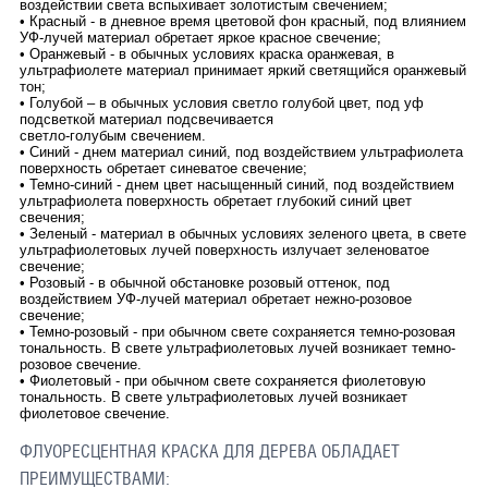
воздействии света вспыхивает золотистым свечением;
• Красный - в дневное время цветовой фон красный, под влиянием
УФ-лучей материал обретает яркое красное свечение;
• Оранжевый - в обычных условиях краска оранжевая, в
ультрафиолете материал принимает яркий светящийся оранжевый
тон;
• Голубой – в обычных условия светло голубой цвет, под уф
подсветкой материал подсвечивается
светло-голубым свечением.
• Синий - днем материал синий, под воздействием ультрафиолета
поверхность обретает синеватое свечение;
• Темно-синий - днем цвет насыщенный синий, под воздействием
ультрафиолета поверхность обретает глубокий синий цвет
свечения;
• Зеленый - материал в обычных условиях зеленого цвета, в свете
ультрафиолетовых лучей поверхность излучает зеленоватое
свечение;
• Розовый - в обычной обстановке розовый оттенок, под
воздействием УФ-лучей материал обретает нежно-розовое
свечение;
• Темно-розовый - при обычном свете сохраняется темно-розовая
тональность. В свете ультрафиолетовых лучей возникает темно-
розовое свечение.
• Фиолетовый - при обычном свете сохраняется фиолетовую
тональность. В свете ультрафиолетовых лучей возникает
фиолетовое свечение.
ФЛУОРЕСЦЕНТНАЯ КРАСКА ДЛЯ ДЕРЕВА ОБЛАДАЕТ
ПРЕИМУЩЕСТВАМИ: