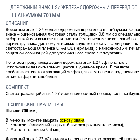
ДОРОЖНЫЙ ЗНАК 1.27 ЖЕЛЕЗНОДОРОЖНЫЙ ПЕРЕЕЗД СО
ШЛАГБАУМОМ 700 ММ
ОПИСАНИЕ:
Дорожный знак 1.27 железнодорожный переезд со шлагбаумом. Осно
знака – оцинкованная листовая
сталь
толщиной 0.8 мм со специальн
отбортовкой или
композитным листом (см. описание ниже)
, загиб по
периметру знака дает ему максимальную жесткость. На лицевой част
светоотражающая пленка ORAFOL (Германия) с нанесённой
УФ печат
защитной ламинацией
для увеличенного срока эксплуатации.
Печатаем предупреждающий дорожный знак
1.27
уф печатью с
использованием сигнальных цветов в дневное время. В темноте
срабатывает светоотражающий эффект, знак мгновенно подсвечивае
от света фар автомобилей.
КОМПЛЕКТ:
Светоотражающий знак
1.27 железнодорожный переезд со шлагбаум
ТЕХНИЧЕСКИЕ ПАРАМЕТРЫ:
Ширина
700 мм
;
В меню вы можете выбрать
основу знака
:
1. Композит (алюминий покрытый высокопрочным пластиком);
2. Металл толщиной 0.8 мм;
Дорожный знак
1.27
«
Стандарт
»
на основе светоотражающей пленки