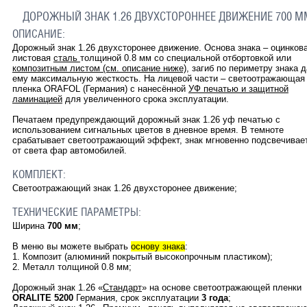
ДОРОЖНЫЙ ЗНАК 1.26 ДВУХСТОРОННЕЕ ДВИЖЕНИЕ 700 М
ОПИСАНИЕ:
Дорожный знак 1.26 двухсторонее движение. Основа знака – оцинков
листовая
сталь
толщиной 0.8 мм со специальной отбортовкой или
композитным листом (см. описание ниже)
, загиб по периметру знака 
ему максимальную жесткость. На лицевой части – светоотражающая
пленка ORAFOL (Германия) с нанесённой
УФ печатью и защитной
ламинацией
для увеличенного срока эксплуатации.
Печатаем предупреждающий дорожный знак
1.26
уф печатью с
использованием сигнальных цветов в дневное время. В темноте
срабатывает светоотражающий эффект, знак мгновенно подсвечивае
от света фар автомобилей.
КОМПЛЕКТ:
Светоотражающий знак
1.26 двухсторонее движение
;
ТЕХНИЧЕСКИЕ ПАРАМЕТРЫ:
Ширина
700 мм
;
В меню вы можете выбрать
основу знака
:
1. Композит (алюминий покрытый высокопрочным пластиком);
2. Металл толщиной 0.8 мм;
Дорожный знак
1.26
«
Стандарт
»
на основе светоотражающей пленки
ORALITE 5200
Германия, срок эксплуатации
3 года
;