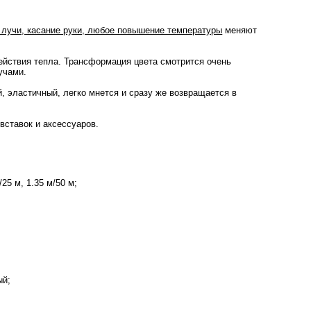
лучи, касание руки, любое повышение температуры
меняют
действия тепла. Трансформация цвета смотрится очень
лучами.
, эластичный, легко мнется и сразу же возвращается в
вставок и аксессуаров.
/25 м, 1.35 м/50 м;
ый;