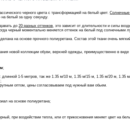
ассического черного цвета с трансформацией на белый цвет.
Солнечные 
о на белый за одну секунду.
едавать до
20 разных оттенков
, это зависит от длительности и силы воз
огда черный моментально меняется оттенок на белый под солнечными 
делана на основе прочного полиуретана. Состав этой ткани очень мягкий
ания новой коллекции обуви, верхней одежды, преимущественно в виде 
 м
;
длинной 1-5 метров, так же 1.35 м/10 м, 1.35 м/15 м, 1.35 м/20 м, 1.35 м
;
крупным оптом, цены согласовываем под нужный вам обьем.
иал на основе полиуретана;
рный, при воздействии тепла, или от прикосновения меняет цвет на бел