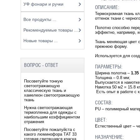
УФ фонари и ручки
ОПИСАНИЕ:
Термохромная ткань кл
оттенок ткани с черног
Все продукты ...
Полотно способно пер
Рекомендуемые товары ...
эффектно, например, к
Новые товары ...
Ткань меняющая цвет с
прежнюю форму.
Используется для созд
ВОПРОС - ОТВЕТ
ПАРАМЕТРЫ:
Ширина полотна –
1.35
Толщина – 0.8 мм;
Посоветуйте тонкую
Выпускается в намотке: 
светоотражающую
Намотка 50 м2 = 15.8 кг
классическую ткань и
Есть опыт в работе с 
хамелеон светоотражающую
ткань
СОСТАВ:
Нужна светоотражающая
PU – полимерный матер
термопленка для одежды с
наибольшим коэффициентом
ЦВЕТ:
отражения
Естественный цвет – че
Посоветуйте пожалуйста с
какого люминофора ТАТ 33
НАЗНАЧЕНИЕ:
готовая светящаяся краска