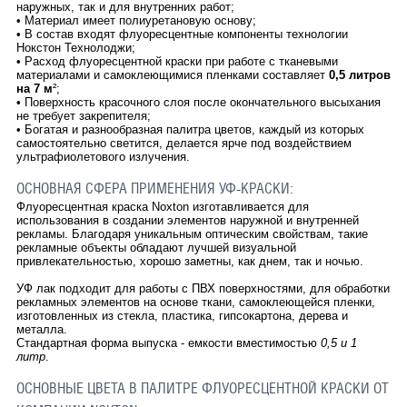
наружных, так и для внутренних работ;
•
Материал имеет полиуретановую основу;
•
В состав входят флуоресцентные компоненты технологии
Нокстон Технолоджи;
•
Расход флуоресцентной краски при работе с тканевыми
материалами и самоклеющимися пленками составляет
0,5 литров
на 7 м
²;
•
Поверхность красочного слоя после окончательного высыхания
не требует закрепителя;
•
Богатая и разнообразная палитра цветов, каждый из которых
самостоятельно светится, делается ярче под воздействием
ультрафиолетового излучения.
ОСНОВНАЯ СФЕРА ПРИМЕНЕНИЯ УФ-КРАСКИ:
Флуоресцентная краска Noxton изготавливается для
использования в создании элементов наружной и внутренней
рекламы. Благодаря уникальным оптическим свойствам, такие
рекламные объекты обладают лучшей визуальной
привлекательностью, хорошо заметны, как днем, так и ночью.
УФ лак подходит для работы с ПВХ поверхностями, для обработки
рекламных элементов на основе ткани, самоклеющейся пленки,
изготовленных из стекла, пластика, гипсокартона, дерева и
металла.
Стандартная форма выпуска - емкости вместимостью
0,5 и 1
литр
.
ОСНОВНЫЕ ЦВЕТА В ПАЛИТРЕ ФЛУОРЕСЦЕНТНОЙ КРАСКИ ОТ