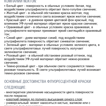
КОМПАНИИ NOXTON:
•
Белый цвет - поверхность в обычных условиях белая, под
воздействием ультрафиолета обретает бело-голубое свечение;
•
Желтый цвет - в обычной обстановке краска желтая, под
воздействием солнечного света возникает яркое желтое свечение;
•
Красный цвет - в дневное время цветовой фон красный, под
влиянием УФ-лучей материал обретает яркое красное свечение;
•
Оранжевый цвет - в обычных условиях краска оранжевая, в
ультрафиолете материал принимает яркий светящийся оранжевый
тон;
•
Синий цвет - днем материал синий, под воздействием
ультрафиолета поверхность обретает синеватое свечение;
•
Зеленый цвет - материал в обычных условиях зеленого цвета, в
свете ультрафиолетовых лучей поверхность излучает
зеленоватое свечение;
•
Розовый цвет - в обычной обстановке розовый оттенок, под
воздействием УФ-лучей материал обретает нежно-розовое
свечение;
•
Темно-розовый цвет - при обычном свете сохраняется темно-
розовая тональность. В свете ультрафиолетовых лучей возникает
темно-розовое свечение.
ОСНОВНЫЕ ДОСТОИНСТВА ФЛУОРЕСЦЕНТНОЙ КРАСКИ
СЛЕДУЮЩИЕ:
- многократное увеличение насыщенности цвета поверхности
после покраски;
-
короткий период до полного высыхания одного слоя
;
- универсальный: может наноситься кистью, валиком или с