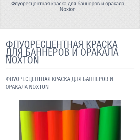
Флуоресцентная краска для баннеров и оракала
ТЕРМОХРОМНАЯ ТКАНЬ
Noxton
СВЕТООТРАЖАЮЩАЯ ЛЕНТА
СВЕТООТРАЖАЮЩАЯ ПЛЕНКА
ФЛУОРЕСЦЕНТНАЯ КРАСКА
СВЕТООТРАЖАЮЩИЕ ДОРОЖНЫЕ ЗНАКИ
ДЛЯ БАННЕРОВ И ОРАКАЛА
NOXTON
СВЕТООТРАЖАЮЩАЯ КРАСКА
СВЕТЯЩАЯСЯ КРАСКА
ФЛУОРЕСЦЕНТНАЯ КРАСКА ДЛЯ БАННЕРОВ И
ПРИМЕНЕНИЕ
ОРАКАЛА NOXTON
ДОСТАВКА
СВЯЗАТЬСЯ С НАМИ