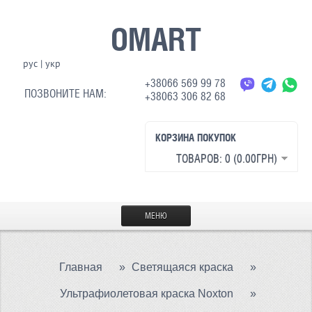
OMART
рус
|
укр
+38066 569 99 78
ПОЗВОНИТЕ НАМ:
+38063 306 82 68
КОРЗИНА ПОКУПОК
ТОВАРОВ: 0 (0.00ГРН)
МЕНЮ
ГЛАВНАЯ
Главная
»
Светящаяся краска
»
МАТЕРИАЛЫ
Ультрафиолетовая краска Noxton
»
СВЕТООТРАЖАЮЩАЯ ТКАНЬ