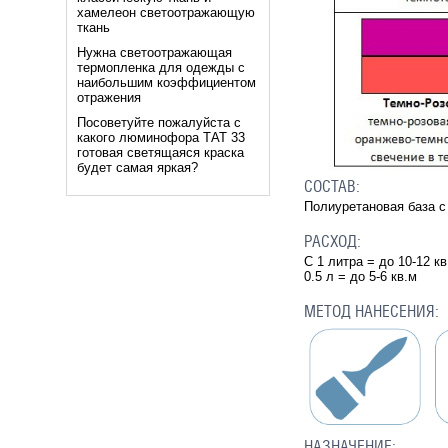
хамелеон светоотражающую
ткань
Нужна светоотражающая
термопленка для одежды с
наибольшим коэффициентом
отражения
Посоветуйте пожалуйста с
какого люминофора ТАТ 33
готовая светящаяся краска
будет самая яркая?
СОСТАВ:
Полиуретановая база с
РАСХОД:
С 1 литра = до 10-12 к
0.5 л = до 5-6 кв.м
МЕТОД НАНЕСЕНИЯ:
НАЗНАЧЕНИЕ: