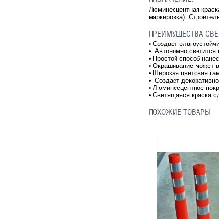
Люминесцентная краска
маркировка). Строитель
ПРЕИМУЩЕСТВА СВЕТ
•
Создает влагоустойчи
•
Автономно светится 
•
Простой способ нанес
•
Окрашивание может в
•
Широкая цветовая га
•
Создает декоративно
•
Люминесцентное покр
•
Светящаяся краска с
ПОХОЖИЕ ТОВАРЫ