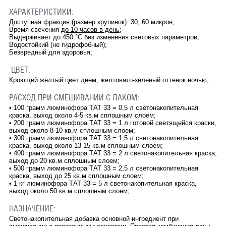
ХАРАКТЕРИСТИКИ:
Доступная фракция (размер крупинок): 30, 60 микрон;
Время свечения
до 10 часов в день
;
Выдерживает до 450 °C без изменения световых параметров;
Водостойкий (не гидрофобный);
Безвредный для здоровья;
ЦВЕТ:
Кроющий желтый цвет днем, желтовато-зеленый оттенок ночью;
РАСХОД ПРИ СМЕШИВАНИИ С ЛАКОМ:
• 100 грамм люминофора ТАТ 33 = 0,5 л светонакопительная
краска, выход около 4-5 кв.м сплошным слоем;
• 200 грамм люминофора ТАТ 33 = 1 л готовой светящейся краски,
выход около 8-10 кв.м сплошным слоем;
• 300 грамм люминофора ТАТ 33 = 1,5 л светонакопительная
краска, выход около 13-15 кв.м сплошным слоем;
• 400 грамм люминофора ТАТ 33 = 2 л светонакопительная краска,
выход до 20 кв.м сплошным слоем;
• 500 грамм люминофора ТАТ 33 = 2,5 л светонакопительная
краска, выход до 25 кв.м сплошным слоем;
• 1 кг люминофора ТАТ 33 = 5 л светонакопительная краска,
выход около 50 кв.м сплошным слоем;
НАЗНАЧЕНИЕ:
Светонакопительная добавка основной ингредиент при