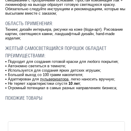
смешивании с прозрачными основами. Простая комбинация лак +
люминофор на выходе образует готовую светящуюся краску.
Обязательно следуйте инструкциям и рекомендациям, которые мы
высылаем вместе с заказом;
ОБЛАСТЬ ПРИМЕНЕНИЯ:
Тюнинг, дизайн интерьера, рисунки на коже (боди-арт). Рисование
картин, светящиеся камни, ландшафтный дизайн, hand-made
изделия;
ЖЕЛТЫЙ САМОСВЕТЯЩИЙСЯ ПОРОШОК ОБЛАДАЕТ
ПРЕИМУЩЕСТВАМИ:
•
Подходит для создания готовой краски для любого покрытия;
•
Автономно светиться в темноте;
•
Используется для создания ярких детских игрушек;
•
Большой выход со 100 грамм накопителя;
•
Адаптирован для
пульверизатора
, легко наносить вручную;
•
Не теряет характеристики спустя
10 лет
;
•
Огромный потенциал в самых разных направлениях бизнеса;
ПОХОЖИЕ ТОВАРЫ