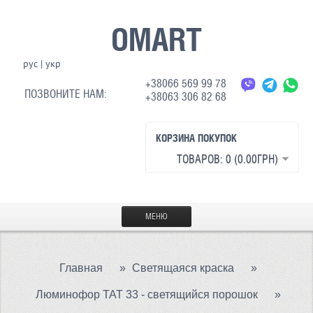
OMART
рус
|
укр
+38066 569 99 78
ПОЗВОНИТЕ НАМ:
+38063 306 82 68
КОРЗИНА ПОКУПОК
ТОВАРОВ: 0 (0.00ГРН)
МЕНЮ
ГЛАВНАЯ
Главная
»
Светящаяся краска
»
МАТЕРИАЛЫ
Люминофор ТАТ 33 - светящийся порошок
»
СВЕТООТРАЖАЮЩАЯ ТКАНЬ