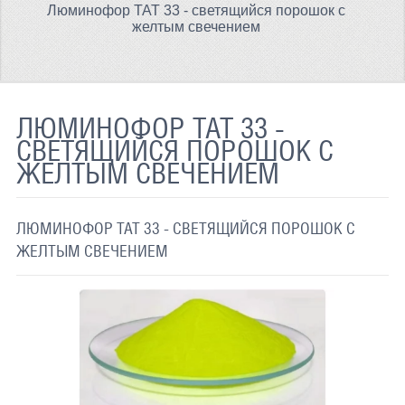
Люминофор ТАТ 33 - светящийся порошок с
ТЕРМОХРОМНАЯ ТКАНЬ
желтым свечением
СВЕТООТРАЖАЮЩАЯ ЛЕНТА
СВЕТООТРАЖАЮЩАЯ ПЛЕНКА
ЛЮМИНОФОР ТАТ 33 -
СВЕТООТРАЖАЮЩИЕ ДОРОЖНЫЕ ЗНАКИ
СВЕТЯЩИЙСЯ ПОРОШОК С
ЖЕЛТЫМ СВЕЧЕНИЕМ
СВЕТООТРАЖАЮЩАЯ КРАСКА
СВЕТЯЩАЯСЯ КРАСКА
ЛЮМИНОФОР ТАТ 33 - СВЕТЯЩИЙСЯ ПОРОШОК С
ПРИМЕНЕНИЕ
ЖЕЛТЫМ СВЕЧЕНИЕМ
ДОСТАВКА
СВЯЗАТЬСЯ С НАМИ