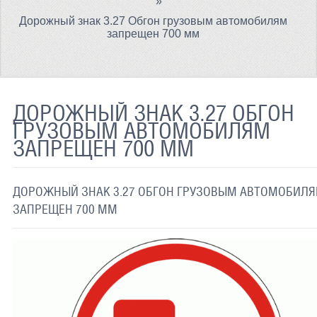
»
ТЕРМОХРОМНАЯ ТКАНЬ
Дорожный знак 3.27 Обгон грузовым автомобилям
запрещен 700 мм
СВЕТООТРАЖАЮЩАЯ ЛЕНТА
СВЕТООТРАЖАЮЩАЯ ПЛЕНКА
ДОРОЖНЫЙ ЗНАК 3.27 ОБГОН
СВЕТООТРАЖАЮЩИЕ ДОРОЖНЫЕ ЗНАКИ
ГРУЗОВЫМ АВТОМОБИЛЯМ
СВЕТООТРАЖАЮЩАЯ КРАСКА
ЗАПРЕЩЕН 700 ММ
СВЕТЯЩАЯСЯ КРАСКА
ДОРОЖНЫЙ ЗНАК 3.27 ОБГОН ГРУЗОВЫМ АВТОМОБИЛ
ПРИМЕНЕНИЕ
ЗАПРЕЩЕН 700 ММ
ДОСТАВКА
СВЯЗАТЬСЯ С НАМИ