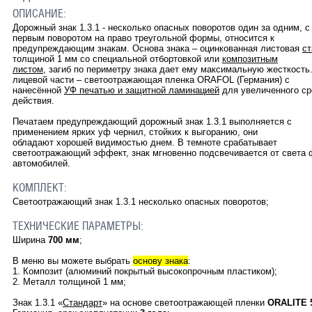
ОПИСАНИЕ:
Дорожный знак 1.3.1 - несколько опасных поворотов один за одним, с
первым поворотом на право треугольной формы, относится к
предупреждающим знакам. Основа знака – оцинкованная листовая
ст
толщиной 1 мм со специальной отбортовкой или
композитным
листом
, загиб по периметру знака дает ему максимальную жесткость
лицевой части – светоотражающая пленка ORAFOL (Германия) с
нанесённой
УФ печатью и защитной ламинацией
для увеличенного ср
действия.
Печатаем предупреждающий дорожный знак 1.3.1 выполняется с
применением ярких уф чернил, стойких к выгоранию, они
обладают хорошей видимостью днем. В темноте срабатывает
светоотражающий эффект, знак мгновенно подсвечивается от света 
автомобилей.
КОМПЛЕКТ:
Светоотражающий знак 1.3.1 несколько опасных поворотов;
ТЕХНИЧЕСКИЕ ПАРАМЕТРЫ:
Ширина
700 мм
;
В меню вы можете выбрать
основу знака
:
1. Композит (алюминий покрытый высокопрочным пластиком);
2. Металл толщиной 1 мм;
Знак 1.3.1
«
Стандарт
»
на основе светоотражающей пленки
ORALITE 