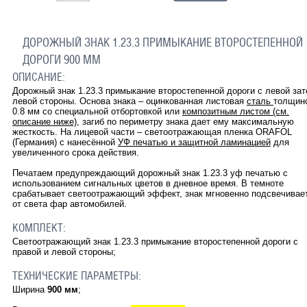
ДОРОЖНЫЙ ЗНАК 1.23.3 ПРИМЫКАНИЕ ВТОРОСТЕПЕННОЙ
ДОРОГИ 900 ММ
ОПИСАНИЕ:
Дорожный знак 1.23.3 примыкание второстепенной дороги с левой за
левой стороны. Основа знака – оцинкованная листовая
сталь
толщин
0.8 мм со специальной отбортовкой или
композитным листом (см.
описание ниже)
, загиб по периметру знака дает ему максимальную
жесткость. На лицевой части – светоотражающая пленка ORAFOL
(Германия) с нанесённой
УФ печатью и защитной ламинацией
для
увеличенного срока действия.
Печатаем предупреждающий дорожный знак
1.23.3
уф печатью с
использованием сигнальных цветов в дневное время. В темноте
срабатывает светоотражающий эффект, знак мгновенно подсвечивае
от света фар автомобилей.
КОМПЛЕКТ:
Светоотражающий знак
1.23.3
примыкание второстепенной дороги с
правой и левой стороны
;
ТЕХНИЧЕСКИЕ ПАРАМЕТРЫ:
Ширина
900 мм
;