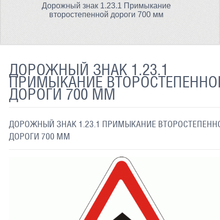
Дорожный знак 1.23.1 Примыкание
ТЕРМОХРОМНАЯ ТКАНЬ
второстепенной дороги 700 мм
СВЕТООТРАЖАЮЩАЯ ЛЕНТА
СВЕТООТРАЖАЮЩАЯ ПЛЕНКА
ДОРОЖНЫЙ ЗНАК 1.23.1
СВЕТООТРАЖАЮЩИЕ ДОРОЖНЫЕ ЗНАКИ
ПРИМЫКАНИЕ ВТОРОСТЕПЕННО
ДОРОГИ 700 ММ
СВЕТООТРАЖАЮЩАЯ КРАСКА
СВЕТЯЩАЯСЯ КРАСКА
ДОРОЖНЫЙ ЗНАК 1.23.1 ПРИМЫКАНИЕ ВТОРОСТЕПЕНН
ПРИМЕНЕНИЕ
ДОРОГИ 700 ММ
ДОСТАВКА
СВЯЗАТЬСЯ С НАМИ