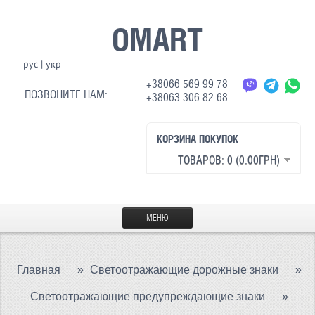
OMART
рус
|
укр
+38066 569 99 78
ПОЗВОНИТЕ НАМ:
+38063 306 82 68
КОРЗИНА ПОКУПОК
ТОВАРОВ: 0 (0.00ГРН)
МЕНЮ
ГЛАВНАЯ
Главная
»
Светоотражающие дорожные знаки
»
МАТЕРИАЛЫ
Светоотражающие предупреждающие знаки
»
СВЕТООТРАЖАЮЩАЯ ТКАНЬ