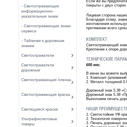
Если же вы предпочита
покрыты с двух сторон
- Светоотражающие
информационно-
Лицевая сторона наши
указательные знаки
Благодаря этому, знак
изготовления использу
- Светоотражающие знаки
протяжении всего срок
сервиса
КОМПЛЕКТ:
- Таблички к дорожным
Светоотражающий знак 
знакам
Крепление к опоре дор
Светоотражатели
ТЕХНИЧЕСКИЕ ПАРА
600 мм;
Светоотражатели
дорожные
В меню вы можете вы
1. Композит (алюминий
Светоотражающая пленка
2. Металл толщиной 0
Дорожный знак 5.38
«С
Светоотражающая краска
Дорожный знак 5.38 «П
Выполняем печать доро
НАШИ ПРЕИМУЩЕСТ
Светящаяся краска
1. Светостойкие УФ кр
2. Технология поверхн
Ультрафиолетовые
3. Печать дорожных зн
товары