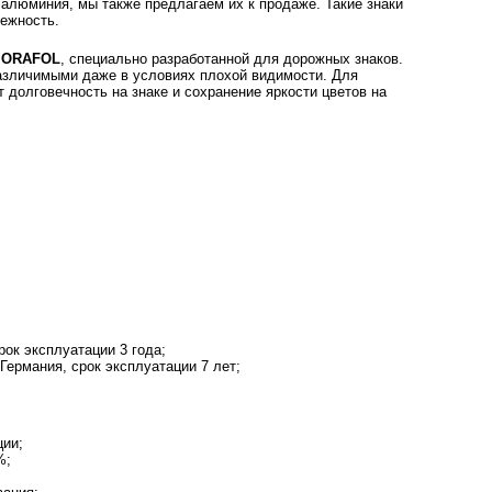
 алюминия, мы также предлагаем их к продаже. Такие знаки
дежность.
а
ORAFOL
, специально разработанной для дорожных знаков.
различимыми даже в условиях плохой видимости. Для
 долговечность на знаке и сохранение яркости цветов на
ок эксплуатации 3 года;
ермания, срок эксплуатации 7 лет;
ции;
%;