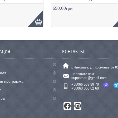
690.00грн
АЦИЯ
КОНТАКТЫ
г. Николаев, ул. Космонавтов 8
лата
Напишите нам:
suppomart@gmail.com
ая программа
+38066 569 99 78
+38063 306 82 68
а
ура