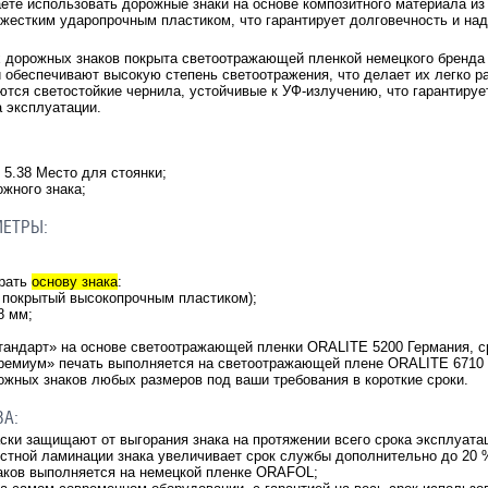
ете использовать дорожные знаки на основе композитного материала из
 жестким ударопрочным пластиком, что гарантирует долговечность и на
х дорожных знаков покрыта светоотражающей пленкой немецкого бренд
и обеспечивают высокую степень светоотражения, что делает их легко 
ются светостойкие чернила, устойчивые к УФ-излучению, что гарантирует
а эксплуатации.
5.38 Место для стоянки;
ожного знака;
МЕТРЫ:
брать
основу знака
:
 покрытый высокопрочным пластиком);
.8 мм;
тандарт» на основе светоотражающей пленки ORALITE 5200 Германия, ср
ремиум» печать выполняется на светоотражающей плене ORALITE 6710 Г
жных знаков любых размеров под ваши требования в короткие сроки.
ВА:
аски защищают от выгорания знака на протяжении всего срока эксплуата
остной ламинации знака увеличивает срок службы дополнительно до 20 
аков выполняется на немецкой пленке ORAFOL;