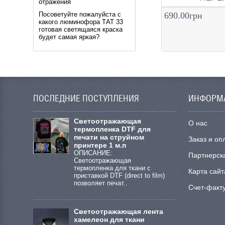
отражения
690.00грн
Посоветуйте пожалуйста с
какого люминофора ТАТ 33
готовая светящаяся краска
будет самая яркая?
ПОСЛЕДНИЕ ПОСТУПЛЕНИЯ
ИНФОРМ
Cветоотражающая
О нас
термопленка DTF для
печати на струйном
Заказ и оп
принтере 1 м.п
ОПИСАНИЕ:
Партнерск
Светоотражающая
термопленка для ткани с
Карта сайт
приставкой DTF (direct to film)
позволяет печат..
Счет-факт
Светоотражающая лента
хамелеон для ткани