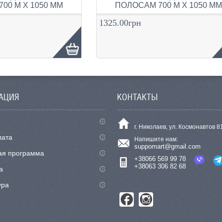
00 М Х 1050 ММ
ПОЛОСАМ 700 М Х 1050 М
1325.00грн
АЦИЯ
КОНТАКТЫ
г. Николаев, ул. Космонавтов 8
лата
Напишите нам:
suppomart@gmail.com
ая программа
+38066 569 99 78
+38063 306 82 68
а
ура