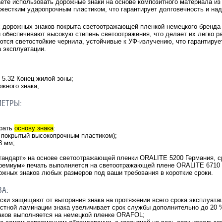
ете использовать дорожные знаки на основе композитного материала из
 жестким ударопрочным пластиком, что гарантирует долговечность и на
х дорожных знаков покрыта светоотражающей пленкой немецкого бренд
и обеспечивают высокую степень светоотражения, что делает их легко 
ются светостойкие чернила, устойчивые к УФ-излучению, что гарантирует
а эксплуатации.
5.32 Конец жилой зоны;
ожного знака;
МЕТРЫ:
брать
основу знака
:
 покрытый высокопрочным пластиком);
.8 мм;
тандарт» на основе светоотражающей пленки ORALITE 5200 Германия, ср
ремиум» печать выполняется на светоотражающей плене ORALITE 6710 Г
жных знаков любых размеров под ваши требования в короткие сроки.
ВА:
аски защищают от выгорания знака на протяжении всего срока эксплуата
остной ламинации знака увеличивает срок службы дополнительно до 20 
аков выполняется на немецкой пленке ORAFOL;