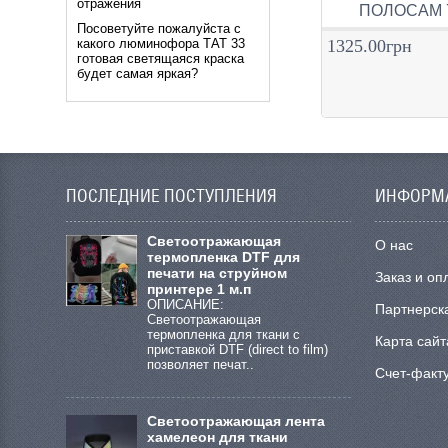
отражения
ПОЛОСАМ 7
Посоветуйте пожалуйста с
1325.00грн
какого люминофора ТАТ 33
готовая светящаяся краска
будет самая яркая?
ПОСЛЕДНИЕ ПОСТУПЛЕНИЯ
ИНФОРМ
Cветоотражающая
О нас
термопленка DTF для
печати на струйном
Заказ и оп
принтере 1 м.п
ОПИСАНИЕ:
Партнерск
Светоотражающая
термопленка для ткани с
Карта сайт
приставкой DTF (direct to film)
позволяет печат..
Счет-факт
Светоотражающая лента
хамелеон для ткани