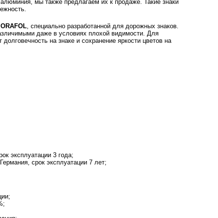
 алюминия, мы также предлагаем их к продаже. Такие знаки
дежность.
а
ORAFOL
, специально разработанной для дорожных знаков.
различимыми даже в условиях плохой видимости. Для
 долговечность на знаке и сохранение яркости цветов на
ок эксплуатации 3 года;
ермания, срок эксплуатации 7 лет;
ции;
%;