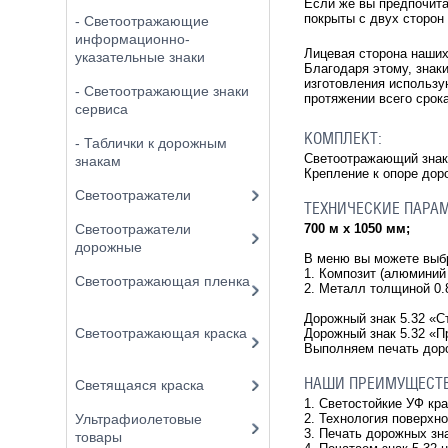
Если же вы предпочита
покрыты с двух сторон
- Светоотражающие
информационно-
Лицевая сторона наши
указательные знаки
Благодаря этому, знак
изготовления использу
- Светоотражающие знаки
протяжении всего срок
сервиса
КОМПЛЕКТ:
- Таблички к дорожным
Светоотражающий знак 
знакам
Крепление к опоре дор
Светоотражатели
ТЕХНИЧЕСКИЕ ПАРА
700 м х 1050 мм;
Светоотражатели
дорожные
В меню вы можете вы
1. Композит (алюминий
Светоотражающая пленка
2. Металл толщиной 0
Дорожный знак 5.32
«С
Светоотражающая краска
Дорожный знак 5.32 «П
Выполняем печать доро
НАШИ ПРЕИМУЩЕСТ
Светящаяся краска
1. Светостойкие УФ кр
2. Технология поверхн
Ультрафиолетовые
3. Печать дорожных зн
товары