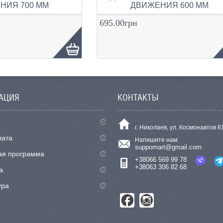
НИЯ 700 ММ
ДВИЖЕНИЯ 600 ММ
695.00грн
АЦИЯ
КОНТАКТЫ
г. Николаев, ул. Космонавтов 8
лата
Напишите нам:
suppomart@gmail.com
ая программа
+38066 569 99 78
+38063 306 82 68
а
ура