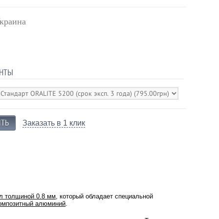
краина
НТЫ
Заказать в 1 клик
л толщиной 0.8 мм
, который обладает специальной
омпозитный алюминий
.