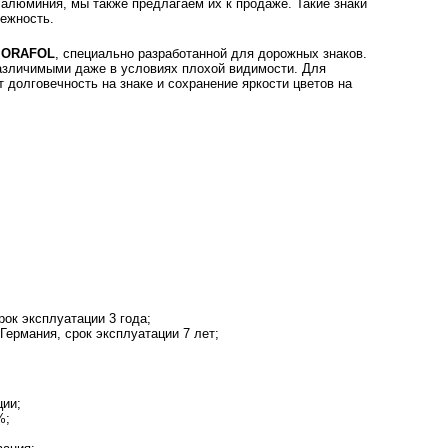
 алюминия, мы также предлагаем их к продаже. Такие знаки
дежность.
а
ORAFOL
, специально разработанной для дорожных знаков.
различимыми даже в условиях плохой видимости. Для
 долговечность на знаке и сохранение яркости цветов на
ок эксплуатации 3 года;
ермания, срок эксплуатации 7 лет;
ции;
%;