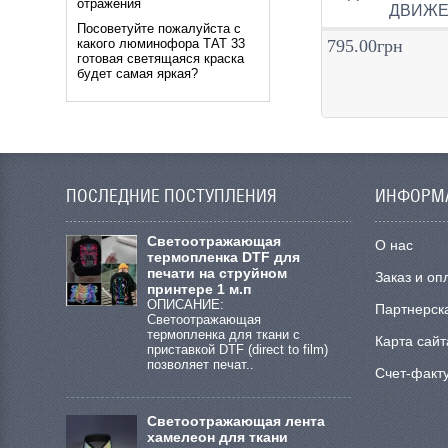
отражения
ДВИЖЕ
Посоветуйте пожалуйста с
795.00грн
какого люминофора ТАТ 33
готовая светящаяся краска
будет самая яркая?
ПОСЛЕДНИЕ ПОСТУПЛЕНИЯ
ИНФОРМ
Cветоотражающая
О нас
термопленка DTF для
печати на струйном
Заказ и оп
принтере 1 м.п
ОПИСАНИЕ:
Партнерск
Светоотражающая
термопленка для ткани с
Карта сайт
приставкой DTF (direct to film)
позволяет печат..
Счет-факт
Светоотражающая лента
хамелеон для ткани