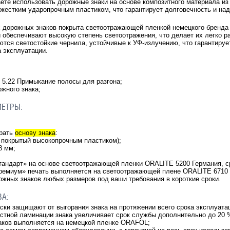
ете использовать дорожные знаки на основе композитного материала из
 жестким ударопрочным пластиком, что гарантирует долговечность и на
х дорожных знаков покрыта светоотражающей пленкой немецкого бренд
и обеспечивают высокую степень светоотражения, что делает их легко 
ются светостойкие чернила, устойчивые к УФ-излучению, что гарантирует
а эксплуатации.
5.22 Примыкание полосы для разгона;
ожного знака;
МЕТРЫ:
брать
основу знака
:
 покрытый высокопрочным пластиком);
.8 мм;
тандарт» на основе светоотражающей пленки ORALITE 5200 Германия, ср
ремиум» печать выполняется на светоотражающей плене ORALITE 6710 Г
жных знаков любых размеров под ваши требования в короткие сроки.
ВА:
аски защищают от выгорания знака на протяжении всего срока эксплуата
остной ламинации знака увеличивает срок службы дополнительно до 20 
аков выполняется на немецкой пленке ORAFOL;