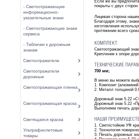
Если же вы предпочита
покрыты с двух сторон
- Светоотражающие
информационно-
Лицевая сторона наши
указательные знаки
Благодаря этому, знак
изготовления использу
- Светоотражающие знаки
протяжении всего срок
сервиса
КОМПЛЕКТ:
- Таблички к дорожным
Светоотражающий знак 
знакам
Крепление к опоре дор
Светоотражатели
ТЕХНИЧЕСКИЕ ПАРА
700 мм;
Светоотражатели
дорожные
В меню вы можете вы
1. Композит (алюминий
Светоотражающая пленка
2. Металл толщиной 0
Дорожный знак 5.22
«С
Светоотражающая краска
Дорожный знак 5.22 «П
Выполняем печать доро
НАШИ ПРЕИМУЩЕСТ
Светящаяся краска
1. Светостойкие УФ кр
2. Технология поверхн
Ультрафиолетовые
3. Печать дорожных зн
товары