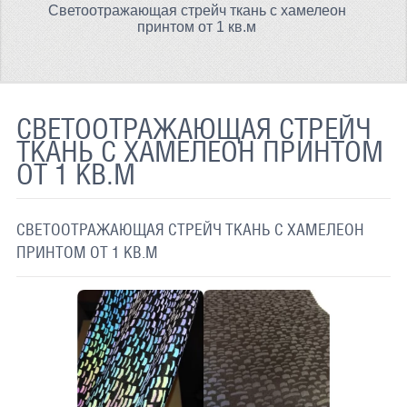
Светоотражающая стрейч ткань с хамелеон
ТЕРМОХРОМНАЯ ТКАНЬ
принтом от 1 кв.м
СВЕТООТРАЖАЮЩАЯ ЛЕНТА
СВЕТООТРАЖАЮЩАЯ ПЛЕНКА
СВЕТООТРАЖАЮЩАЯ СТРЕЙЧ
СВЕТООТРАЖАЮЩИЕ ДОРОЖНЫЕ ЗНАКИ
ТКАНЬ С ХАМЕЛЕОН ПРИНТОМ
ОТ 1 КВ.М
СВЕТООТРАЖАЮЩАЯ КРАСКА
СВЕТЯЩАЯСЯ КРАСКА
СВЕТООТРАЖАЮЩАЯ СТРЕЙЧ ТКАНЬ С ХАМЕЛЕОН
ПРИМЕНЕНИЕ
ПРИНТОМ ОТ 1 КВ.М
ДОСТАВКА
СВЯЗАТЬСЯ С НАМИ