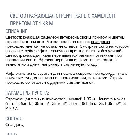
СВЕТООТРАЖАЮЩАЯ СТРЕЙЧ ТКАНЬ С ХАМЕЛЕОН
ПРИНТОМ ОТ 1 КВ.М
ОПИСАНИЕ:
Светоотражающая хамелеон интересна своим принтом и цветом
отражения в темноте. Мягкая ткань на основе
спандекса
прекрасно мнется, не оставляя следов. Смотрите фото на котором
показан стрейч эффект, хамелеон приятно тянется без усилий.
Светоотражающая ткань переливается разными оттенками при
попадании света. Эффект переливания заметен не только в
темноте но и днем, например в солнечную погоду.
Рефлектив используется для пошива современной одежды, ткань
применяется для пошива цельного изделия, вставками. Стрейч
прекрасно сочетается с другими видами тканей.
ПАРАМЕТРЫ РУЛОНА:
Отражающая ткань выпускается шириной 1.35 м. Намотка может
быть любая 1/1.35 м, 5/1.35 м, 8/1.35 м, 10/1.35 м, 25/1.35, 50/1.35
м и т.д.
СОСТАВ:
Спандекс;