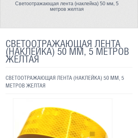
Светоотражающая лента (наклейка) 50 мм, 5
ТЕРМОХРОМНАЯ ТКАНЬ
метров желтая
СВЕТООТРАЖАЮЩАЯ ЛЕНТА
СВЕТООТРАЖАЮЩАЯ ПЛЕНКА
СВЕТООТРАЖАЮЩАЯ ЛЕНТА
СВЕТООТРАЖАЮЩИЕ ДОРОЖНЫЕ ЗНАКИ
(НАКЛЕЙКА) 50 ММ, 5 МЕТРОВ
ЖЕЛТАЯ
СВЕТООТРАЖАЮЩАЯ КРАСКА
СВЕТЯЩАЯСЯ КРАСКА
СВЕТООТРАЖАЮЩАЯ ЛЕНТА (НАКЛЕЙКА) 50 ММ, 5
ПРИМЕНЕНИЕ
МЕТРОВ ЖЕЛТАЯ
ДОСТАВКА
СВЯЗАТЬСЯ С НАМИ