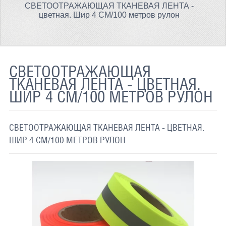
СВЕТООТРАЖАЮЩАЯ ТКАНЕВАЯ ЛЕНТА -
ТЕРМОХРОМНАЯ ТКАНЬ
цветная. Шир 4 СМ/100 метров рулон
СВЕТООТРАЖАЮЩАЯ ЛЕНТА
СВЕТООТРАЖАЮЩАЯ ПЛЕНКА
СВЕТООТРАЖАЮЩАЯ
СВЕТООТРАЖАЮЩИЕ ДОРОЖНЫЕ ЗНАКИ
ТКАНЕВАЯ ЛЕНТА - ЦВЕТНАЯ.
ШИР 4 СМ/100 МЕТРОВ РУЛОН
СВЕТООТРАЖАЮЩАЯ КРАСКА
СВЕТЯЩАЯСЯ КРАСКА
СВЕТООТРАЖАЮЩАЯ ТКАНЕВАЯ ЛЕНТА - ЦВЕТНАЯ.
ПРИМЕНЕНИЕ
ШИР 4 СМ/100 МЕТРОВ РУЛОН
ДОСТАВКА
СВЯЗАТЬСЯ С НАМИ