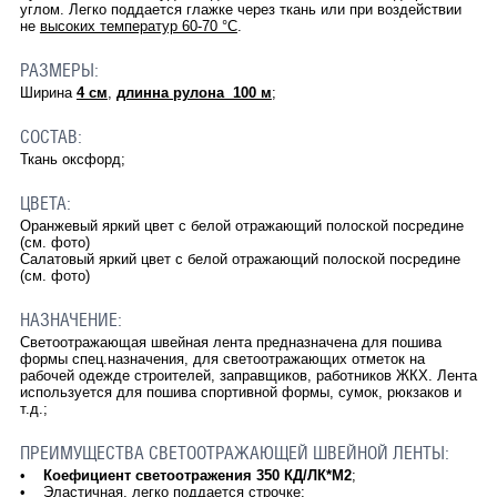
углом. Легко поддается глажке через ткань или при воздействии
не
высоких температур 60-70 °С
.
РАЗМЕРЫ:
Ширина
4 см
,
длинна рулона 100 м
;
СОСТАВ:
Ткань оксфорд;
ЦВЕТА:
Оранжевый яркий цвет с белой отражающий полоской посредине
(см. фото)
Салатовый яркий цвет с белой отражающий полоской посредине
(см. фото)
НАЗНАЧЕНИЕ:
Светоотражающая швейная лента предназначена для пошива
формы спец.назначения, для светоотражающих отметок на
рабочей одежде строителей, заправщиков, работников ЖКХ. Лента
используется для пошива спортивной формы, сумок, рюкзаков и
т.д.;
ПРЕИМУЩЕСТВА СВЕТООТРАЖАЮЩЕЙ ШВЕЙНОЙ ЛЕНТЫ:
•
Коефициент светоотражения
350 КД/ЛК*М2
;
• Эластичная, легко поддается строчке;