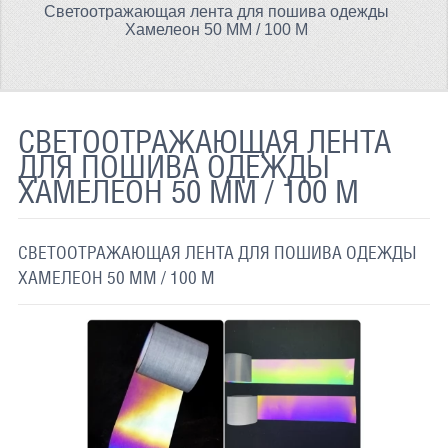
Светоотражающая лента для пошива одежды
ТЕРМОХРОМНАЯ ТКАНЬ
Хамелеон 50 ММ / 100 М
СВЕТООТРАЖАЮЩАЯ ЛЕНТА
СВЕТООТРАЖАЮЩАЯ ПЛЕНКА
СВЕТООТРАЖАЮЩАЯ ЛЕНТА
СВЕТООТРАЖАЮЩИЕ ДОРОЖНЫЕ ЗНАКИ
ДЛЯ ПОШИВА ОДЕЖДЫ
ХАМЕЛЕОН 50 ММ / 100 М
СВЕТООТРАЖАЮЩАЯ КРАСКА
СВЕТЯЩАЯСЯ КРАСКА
СВЕТООТРАЖАЮЩАЯ ЛЕНТА ДЛЯ ПОШИВА ОДЕЖДЫ
ПРИМЕНЕНИЕ
ХАМЕЛЕОН 50 ММ / 100 М
ДОСТАВКА
СВЯЗАТЬСЯ С НАМИ