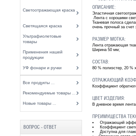
ОПИСАНИЕ:
Светоотражающая краска
Эластичная светоотра
Лента с хорошими свет
Тканевая полоса сдела
Светящаяся краска
очень прочный за счет
Ультрафиолетовые
РАЗМЕР МОТКА:
товары
Лента отражающая ткан
Ширина 50 мм;
Применения нашей
продукции
СОСТАВ:
УФ фонари и ручки
80 % полиэстер, 20 % х
ОТРАЖАЮЩИЙ КОЭФ
Все продукты ...
Коэффициент обратног
Рекомендуемые товары ...
ЦВЕТ ИЗДЕЛИЯ:
Новые товары ...
В дневное время лента
ПРЕИМУЩЕСТВА ТЕК
• Отражающий эффект
ВОПРОС - ОТВЕТ
• Коэффициент свето
• Доступна для глажк