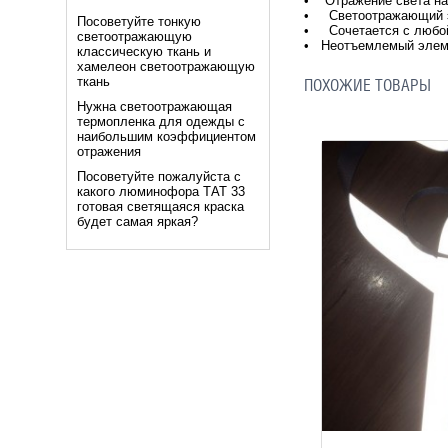
• Отражение света на
• Светоотражающий э
Посоветуйте тонкую
• Сочетается с любой
светоотражающую
• Неотъемлемый элеме
классическую ткань и
хамелеон светоотражающую
ткань
ПОХОЖИЕ ТОВАРЫ
Нужна светоотражающая
термопленка для одежды с
наибольшим коэффициентом
отражения
Посоветуйте пожалуйста с
какого люминофора ТАТ 33
готовая светящаяся краска
будет самая яркая?