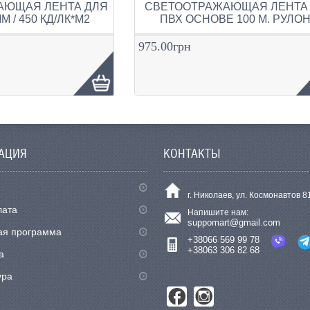
АЮЩАЯ ЛЕНТА ДЛЯ
СВЕТООТРАЖАЮЩАЯ ЛЕНТА
М / 450 КД/ЛК*М2
ПВХ ОСНОВЕ 100 М. РУЛО
975.00грн
АЦИЯ
КОНТАКТЫ
г. Николаев, ул. Космонавтов 8
лата
Напишите нам:
suppomart@gmail.com
ая программа
+38066 569 99 78
+38063 306 82 68
а
ура