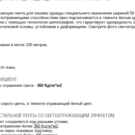
жающая лента для пошива одежды специального назначения шириной 50
оотражающими способностями ярко подсвечивается в темноте белым цве
на с помощью технологии шелкография, что гарантирует однородность 
 хлопковой основы, устойчивая к деформациям. Смотрите фото светоот
евая в мотке 100 метров;
/б ткань;
ИЦИЕНТ:
о отражения света -
360 Кд/лк*м2
 серого цвета, в темноте отражающий белый цвет;
СТИЛЬНОЙ ЛЕНТЫ СО СВЕТООТРАЖАЮЩИМ ЭФФЕКТОМ:
 сохраняется под разными углами;
отражения более
360 Кд/лк*м2;
и через тканевую подложку;