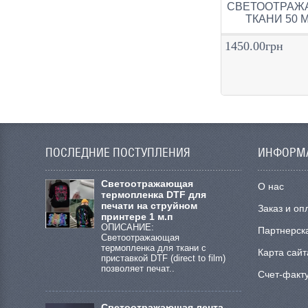
СВЕТООТРАЖ
ТКАНИ 50 М
1450.00грн
ПОСЛЕДНИЕ ПОСТУПЛЕНИЯ
ИНФОРМ
Cветоотражающая
О нас
термопленка DTF для
печати на струйном
Заказ и оп
принтере 1 м.п
ОПИСАНИЕ:
Партнерск
Светоотражающая
термопленка для ткани с
Карта сайт
приставкой DTF (direct to film)
позволяет печат..
Счет-факт
Светоотражающая лента