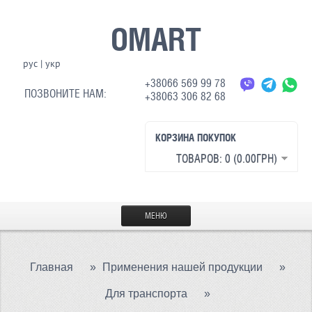
OMART
рус
|
укр
+38066 569 99 78
ПОЗВОНИТЕ НАМ:
+38063 306 82 68
КОРЗИНА ПОКУПОК
ТОВАРОВ: 0 (0.00ГРН)
МЕНЮ
ГЛАВНАЯ
Главная
»
Применения нашей продукции
»
МАТЕРИАЛЫ
Для транспорта
»
СВЕТООТРАЖАЮЩАЯ ТКАНЬ