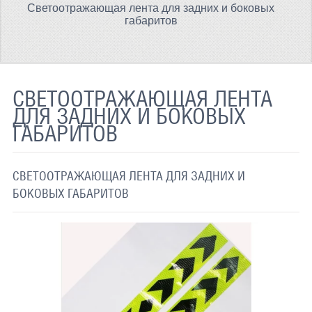
Светоотражающая лента для задних и боковых
ТЕРМОХРОМНАЯ ТКАНЬ
габаритов
СВЕТООТРАЖАЮЩАЯ ЛЕНТА
СВЕТООТРАЖАЮЩАЯ ПЛЕНКА
СВЕТООТРАЖАЮЩАЯ ЛЕНТА
СВЕТООТРАЖАЮЩИЕ ДОРОЖНЫЕ ЗНАКИ
ДЛЯ ЗАДНИХ И БОКОВЫХ
ГАБАРИТОВ
СВЕТООТРАЖАЮЩАЯ КРАСКА
СВЕТЯЩАЯСЯ КРАСКА
СВЕТООТРАЖАЮЩАЯ ЛЕНТА ДЛЯ ЗАДНИХ И
ПРИМЕНЕНИЕ
БОКОВЫХ ГАБАРИТОВ
ДОСТАВКА
СВЯЗАТЬСЯ С НАМИ