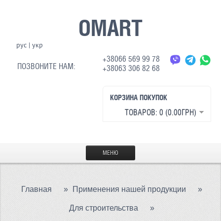
OMART
рус
|
укр
+38066 569 99 78
ПОЗВОНИТЕ НАМ:
+38063 306 82 68
КОРЗИНА ПОКУПОК
ТОВАРОВ: 0 (0.00ГРН)
МЕНЮ
ГЛАВНАЯ
Главная
»
Применения нашей продукции
»
МАТЕРИАЛЫ
Для строительства
»
СВЕТООТРАЖАЮЩАЯ ТКАНЬ