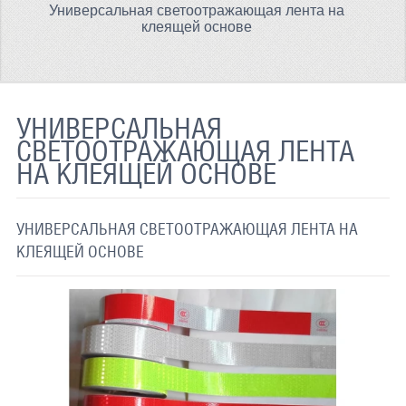
Универсальная светоотражающая лента на
ТЕРМОХРОМНАЯ ТКАНЬ
клеящей основе
СВЕТООТРАЖАЮЩАЯ ЛЕНТА
СВЕТООТРАЖАЮЩАЯ ПЛЕНКА
УНИВЕРСАЛЬНАЯ
СВЕТООТРАЖАЮЩИЕ ДОРОЖНЫЕ ЗНАКИ
СВЕТООТРАЖАЮЩАЯ ЛЕНТА
НА КЛЕЯЩЕЙ ОСНОВЕ
СВЕТООТРАЖАЮЩАЯ КРАСКА
СВЕТЯЩАЯСЯ КРАСКА
УНИВЕРСАЛЬНАЯ СВЕТООТРАЖАЮЩАЯ ЛЕНТА НА
ПРИМЕНЕНИЕ
КЛЕЯЩЕЙ ОСНОВЕ
ДОСТАВКА
СВЯЗАТЬСЯ С НАМИ