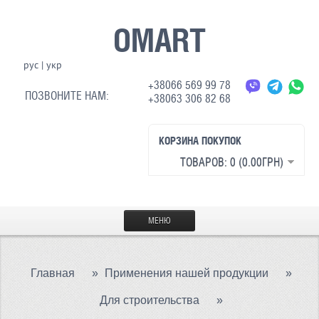
OMART
рус
|
укр
+38066 569 99 78
ПОЗВОНИТЕ НАМ:
+38063 306 82 68
КОРЗИНА ПОКУПОК
ТОВАРОВ: 0 (0.00ГРН)
МЕНЮ
ГЛАВНАЯ
Главная
»
Применения нашей продукции
»
МАТЕРИАЛЫ
Для строительства
»
СВЕТООТРАЖАЮЩАЯ ТКАНЬ