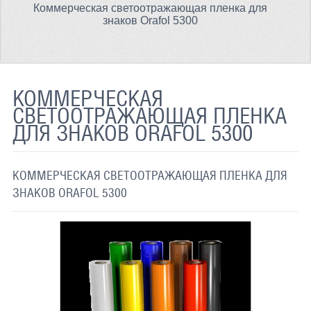
Коммерческая светоотражающая пленка для
ТЕРМОХРОМНАЯ ТКАНЬ
знаков Orafol 5300
СВЕТООТРАЖАЮЩАЯ ЛЕНТА
СВЕТООТРАЖАЮЩАЯ ПЛЕНКА
КОММЕРЧЕСКАЯ
СВЕТООТРАЖАЮЩИЕ ДОРОЖНЫЕ ЗНАКИ
СВЕТООТРАЖАЮЩАЯ ПЛЕНКА
ДЛЯ ЗНАКОВ ORAFOL 5300
СВЕТООТРАЖАЮЩАЯ КРАСКА
СВЕТЯЩАЯСЯ КРАСКА
КОММЕРЧЕСКАЯ СВЕТООТРАЖАЮЩАЯ ПЛЕНКА ДЛЯ
ПРИМЕНЕНИЕ
ЗНАКОВ ORAFOL 5300
ДОСТАВКА
СВЯЗАТЬСЯ С НАМИ