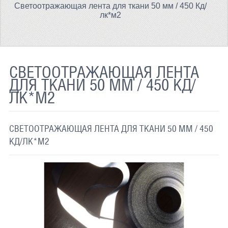
Светоотражающая лента для ткани 50 мм / 450 Кд/
ТЕРМОХРОМНАЯ ТКАНЬ
лк*м2
СВЕТООТРАЖАЮЩАЯ ЛЕНТА
СВЕТООТРАЖАЮЩАЯ ПЛЕНКА
СВЕТООТРАЖАЮЩАЯ ЛЕНТА
СВЕТООТРАЖАЮЩИЕ ДОРОЖНЫЕ ЗНАКИ
ДЛЯ ТКАНИ 50 ММ / 450 КД/
ЛК*М2
СВЕТООТРАЖАЮЩАЯ КРАСКА
СВЕТЯЩАЯСЯ КРАСКА
СВЕТООТРАЖАЮЩАЯ ЛЕНТА ДЛЯ ТКАНИ 50 ММ / 450
ПРИМЕНЕНИЕ
КД/ЛК*М2
ДОСТАВКА
СВЯЗАТЬСЯ С НАМИ