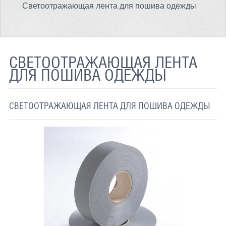
Светоотражающая лента для пошива одежды
ТЕРМОХРОМНАЯ ТКАНЬ
СВЕТООТРАЖАЮЩАЯ ЛЕНТА
СВЕТООТРАЖАЮЩАЯ ПЛЕНКА
СВЕТООТРАЖАЮЩАЯ ЛЕНТА
ДЛЯ ПОШИВА ОДЕЖДЫ
СВЕТООТРАЖАЮЩИЕ ДОРОЖНЫЕ ЗНАКИ
СВЕТООТРАЖАЮЩАЯ КРАСКА
СВЕТООТРАЖАЮЩАЯ ЛЕНТА ДЛЯ ПОШИВА ОДЕЖДЫ
СВЕТЯЩАЯСЯ КРАСКА
ПРИМЕНЕНИЕ
ДОСТАВКА
СВЯЗАТЬСЯ С НАМИ