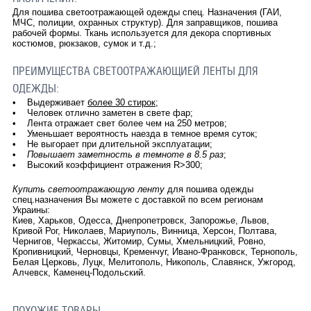
Для пошива светоотражающей одежды спец. Назначения (ГАИ,
МЧС, полиции, охранных структур). Для заправщиков, пошива
рабочей формы. Ткань используется для декора спортивных
костюмов, рюкзаков, сумок и т.д.;
ПРЕИМУЩЕСТВА СВЕТООТРАЖАЮЩИЕЙ ЛЕНТЫ ДЛЯ
ОДЕЖДЫ:
• Выдерживает
более 30 стирок
;
• Человек отлично заметен в свете фар;
• Лента отражает свет более чем на 250 метров;
• Уменьшает вероятность наезда в темное время суток;
• Не выгорает при длительной эксплуатации;
•
Повышает заметность в темноте в 8.5 раз
;
• Высокий коэффициент отражения R>300;
Купить светоотражающую ленту
для пошива одежды
спец.назначения Вы можете с доставкой по всем регионам
Украины:
Киев, Харьков, Одесса, Днепропетровск, Запорожье, Львов,
Кривой Рог, Николаев, Мариуполь, Винница, Херсон, Полтава,
Чернигов, Черкассы, Житомир, Сумы, Хмельницкий, Ровно,
Кропивницкий, Черновцы, Кременчуг, Ивано-Франковск, Тернополь,
Белая Церковь, Луцк, Мелитополь, Никополь, Славянск, Ужгород,
Алчевск, Каменец-Подольский.
ПОХОЖИЕ ТОВАРЫ