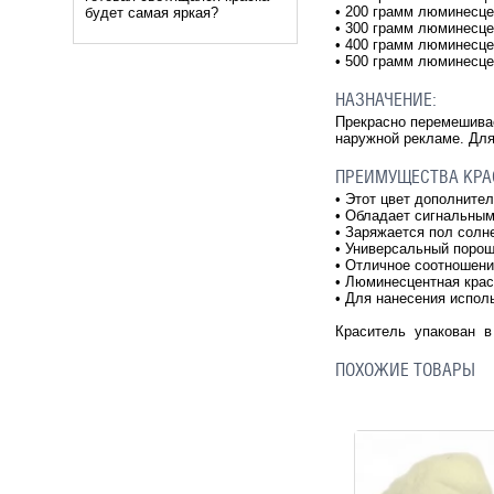
• 200 грамм люминесце
будет самая яркая?
• 300 грамм люминесце
• 400 грамм люминесце
• 500 грамм люминесце
НАЗНАЧЕНИЕ:
Прекрасно перемешивае
наружной рекламе. Для
ПРЕИМУЩЕСТВА КРА
•
Этот цвет дополните
•
Обладает сигнальным
•
Заряжается пол солн
•
Универсальный порош
•
Отличное соотношение
•
Люминесцентная краск
•
Для нанесения испол
Краситель упакован в 
ПОХОЖИЕ ТОВАРЫ