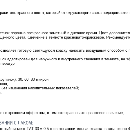
краситель красного цвета, который от окружающего света подзаряжается
тенок порошка прекрасного заметный в дневное время. Цвет дополните
щенного цвета.
Свечение в темноте красновато-оранжевое
. Рекомендует
 позволяет готовую светящуюся краску наносить воздушным способом с
к адаптирован для наружного и внутреннего свечения в темноте, на э
мператур
рупинок): 30, 60, 80 микрон;
асов;
 без изменения накопительных показателей;
я;
ет с кроющим эффектом, в темноте красновато-оранжевое свечение;
ВАНИИ С ЛАКОМ:
нтный пигмент ТАТ 33 = 0,5 л светонакопительная краска, выход около 