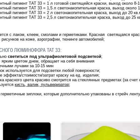
нтный пигмент ТАТ 33 = 1 л готовой светящейся краски, выход около 8
нтный пигмент ТАТ 33 = 1,5 л светонакопительная краска, выход около
нтный пигмент ТАТ 33 = 2 л светонакопительная краска, выход до 20 к
нтный пигмент ТАТ 33 = 2,5 л светонакопительная краска, выход до 25
тся с лаком, клеем, смолами и герметиками. Красная светящаяся краск
 рисунков на коже, аэрографии, тюнинге автомобилей;
СНОГО ЛЮМИНОФОРА ТАТ 33:
льно
светиться под ультрафиолетовой подсветкой
;
 ярким цветом днем, обращает на себя внимания
ечными лучами за 10-15 мин
ок используется для подсветки любой поверхности;
 эффекта/стоимости/затрат краску на ед. изделия;
а красного цвета красиво смотрится на стеклянных предметах (за счет 
ьзуется
кисть, валик, пульверизатор
;
герметичные зиплоки, которые дополнительно упакованы в стрейч ленту