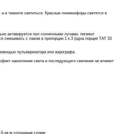
, а в темноте светиться. Красные люминофоры светятся в
льно активируется пол солнечными лучами, пигмент
ся смешивать с лаком в пропорции 1 к 3 (одна порция ТАТ 33
 помощью пульверизатора или аэрографа.
ффект накопления света и последующего свечения не влияют
4-5 кв.м сплошным слоем;