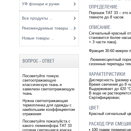
УФ фонари и ручки
ОПРЕДЕЛЕНИЕ:
Порошок ТАТ 33 – это 
темноте до
8 часов
.
Все продукты ...
ОПИСАНИЕ:
Рекомендуемые товары ...
Сигнальный красный от
становится более насы
Новые товары ...
+ 3 части лака).
Фракция 30-60 микрон
Люминесцентный порошо
ВОПРОС - ОТВЕТ
сезонные перепады те
ХАРАКТЕРИСТИКИ:
Посоветуйте тонкую
Дисперсность (размер к
светоотражающую
Время свечения до 8 ч
классическую ткань и
Выдерживает до 420 °C
хамелеон светоотражающую
В воде не растворяетс
ткань
Сертифицирован;
Нужна светоотражающая
термопленка для одежды с
ЦВЕТ:
наибольшим коэффициентом
Красный сигнальный цв
отражения
Посоветуйте пожалуйста с
РАСХОД ПРИ СМЕШИ
какого люминофора ТАТ 33
• 100 грамм люминесце
готовая светящаяся краска