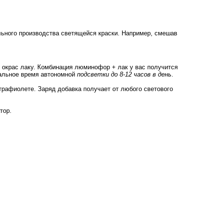
льного производства светящейся краски. Например, смешав
т окрас лаку. Комбинация люминофор + лак у вас получится
мальное время автономной
подсветки до 8-12 часов в день
.
трафиолете. Заряд добавка получает от любого светового
тор.