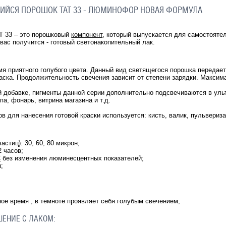
ИЙСЯ ПОРОШОК ТАТ 33 - ЛЮМИНОФОР НОВАЯ ФОРМУЛА
 33 – это порошковый
компонент
, который выпускается для самостояте
вас получится - готовый светонакопительный лак.
мя приятного голубого цвета. Данный вид светящегося порошка передае
аска. Продолжительность свечения зависит от степени зарядки. Макси
 добавке, пигменты данной серии дополнительно подсвечиваются в уль
па, фонарь, витрина магазина и т.д.
в для нанесения готовой краски используется: кисть, валик, пульвериза
астиц): 30, 60, 80 микрон;
2 часов;
C
без изменения люминесцентных показателей;
я;
ное время , в темноте проявляет себя голубым свечением;
ШЕНИЕ С ЛАКОМ: