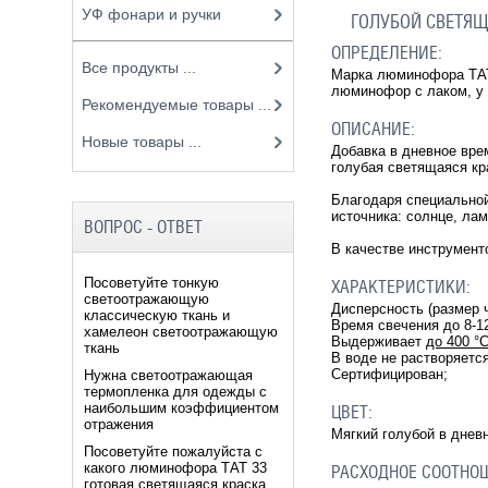
УФ фонари и ручки
ГОЛУБОЙ СВЕТЯЩ
ОПРЕДЕЛЕНИЕ:
Все продукты ...
Марка люминофора ТАТ
люминофор с лаком, у 
Рекомендуемые товары ...
ОПИСАНИЕ:
Новые товары ...
Добавка в дневное вре
голубая светящаяся кр
Благодаря специальной
источника: солнце, лам
ВОПРОС - ОТВЕТ
В качестве инструменто
Посоветуйте тонкую
ХАРАКТЕРИСТИКИ:
светоотражающую
Дисперсность (размер ч
классическую ткань и
Время свечения до 8-1
хамелеон светоотражающую
Выдерживает
до 400 °
ткань
В воде не растворяетс
Сертифицирован;
Нужна светоотражающая
термопленка для одежды с
наибольшим коэффициентом
ЦВЕТ:
отражения
Мягкий голубой в днев
Посоветуйте пожалуйста с
какого люминофора ТАТ 33
РАСХОДНОЕ СООТНО
готовая светящаяся краска