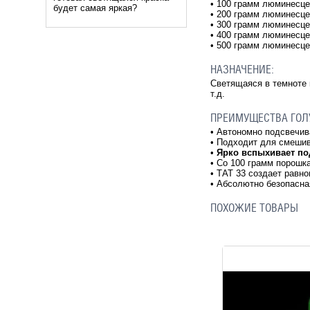
• 100 грамм люминесце
будет самая яркая?
• 200 грамм люминесце
• 300 грамм люминесце
• 400 грамм люминесце
• 500 грамм люминесце
НАЗНАЧЕНИЕ:
Светящаяся в темноте 
т.д.
ПРЕИМУЩЕСТВА ГОЛ
•
Автономно подсвечива
•
Подходит для смешив
•
Ярко вспыхивает по
•
Со 100 грамм порошка
•
ТАТ 33 создает равн
•
Абсолютно безопасна
ПОХОЖИЕ ТОВАРЫ