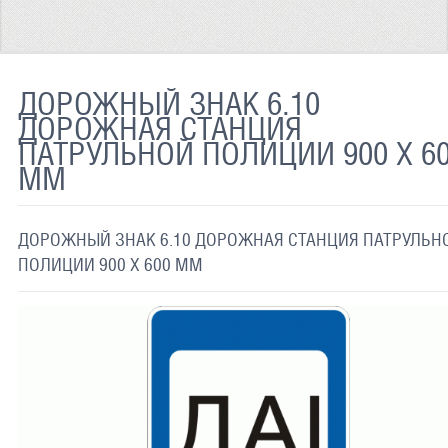
ТЕРМОХРОМНАЯ ТКАНЬ
СВЕТООТРАЖАЮЩАЯ ЛЕНТА
ДОРОЖНЫЙ ЗНАК 6.10
СВЕТООТРАЖАЮЩАЯ ПЛЕНКА
ДОРОЖНАЯ СТАНЦИЯ
ПАТРУЛЬНОЙ ПОЛИЦИИ 900 Х 6
СВЕТООТРАЖАЮЩИЕ ДОРОЖНЫЕ ЗНАКИ
ММ
СВЕТООТРАЖАЮЩАЯ КРАСКА
СВЕТЯЩАЯСЯ КРАСКА
ДОРОЖНЫЙ ЗНАК 6.10 ДОРОЖНАЯ СТАНЦИЯ ПАТРУЛЬН
ПОЛИЦИИ 900 Х 600 ММ
ПРИМЕНЕНИЕ
ДОСТАВКА
СВЯЗАТЬСЯ С НАМИ