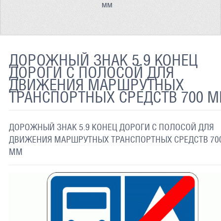
мм
ТЕРМОХРОМНАЯ ТКАНЬ
СВЕТООТРАЖАЮЩАЯ ЛЕНТА
СВЕТООТРАЖАЮЩАЯ ПЛЕНКА
ДОРОЖНЫЙ ЗНАК 5.9 КОНЕЦ
ДОРОГИ С ПОЛОСОЙ ДЛЯ
СВЕТООТРАЖАЮЩИЕ ДОРОЖНЫЕ ЗНАКИ
ДВИЖЕНИЯ МАРШРУТНЫХ
ТРАНСПОРТНЫХ СРЕДСТВ 700 
СВЕТООТРАЖАЮЩАЯ КРАСКА
СВЕТЯЩАЯСЯ КРАСКА
ДОРОЖНЫЙ ЗНАК 5.9 КОНЕЦ ДОРОГИ С ПОЛОСОЙ ДЛЯ
ПРИМЕНЕНИЕ
ДВИЖЕНИЯ МАРШРУТНЫХ ТРАНСПОРТНЫХ СРЕДСТВ 70
ММ
ДОСТАВКА
СВЯЗАТЬСЯ С НАМИ