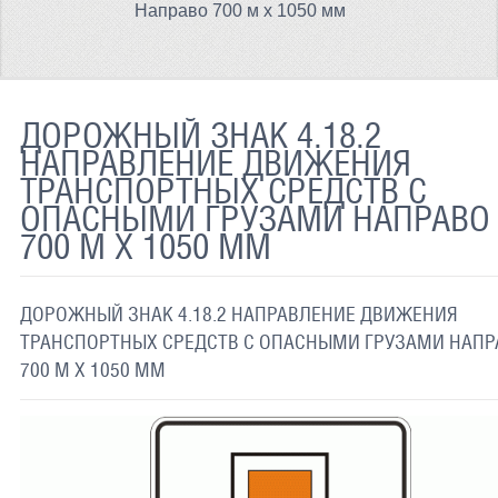
Направо 700 м х 1050 мм
ТЕРМОХРОМНАЯ ТКАНЬ
СВЕТООТРАЖАЮЩАЯ ЛЕНТА
СВЕТООТРАЖАЮЩАЯ ПЛЕНКА
ДОРОЖНЫЙ ЗНАК 4.18.2
НАПРАВЛЕНИЕ ДВИЖЕНИЯ
СВЕТООТРАЖАЮЩИЕ ДОРОЖНЫЕ ЗНАКИ
ТРАНСПОРТНЫХ СРЕДСТВ С
ОПАСНЫМИ ГРУЗАМИ НАПРАВО
СВЕТООТРАЖАЮЩАЯ КРАСКА
700 М Х 1050 ММ
СВЕТЯЩАЯСЯ КРАСКА
ПРИМЕНЕНИЕ
ДОРОЖНЫЙ ЗНАК 4.18.2 НАПРАВЛЕНИЕ ДВИЖЕНИЯ
ТРАНСПОРТНЫХ СРЕДСТВ С ОПАСНЫМИ ГРУЗАМИ НАПР
ДОСТАВКА
700 М Х 1050 ММ
СВЯЗАТЬСЯ С НАМИ