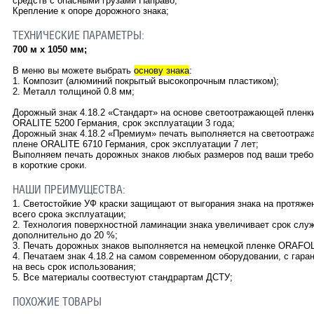
средств с опасными грузами Направо
;
Крепление к опоре дорожного знака;
ТЕХНИЧЕСКИЕ ПАРАМЕТРЫ:
700 м х 1050 мм;
В меню вы можете выбрать
основу знака
:
1. Композит (алюминий покрытый высокопрочным пластиком);
2. Металл толщиной 0.8 мм;
Дорожный знак
4.18.2
«Стандарт» на основе светоотражающей пленк
ORALITE 5200 Германия, срок эксплуатации 3 года;
Дорожный знак
4.18.2
«Премиум» печать выполняется на светоотра
плене ORALITE 6710 Германия, срок эксплуатации 7 лет;
Выполняем печать дорожных знаков любых размеров под ваши требо
в короткие сроки.
НАШИ ПРЕИМУЩЕСТВА:
1. Светостойкие УФ краски защищают от выгорания знака на протяже
всего срока эксплуатации;
2. Технология поверхностной ламинации знака увеличивает срок слу
дополнительно до 20 %;
3. Печать дорожных знаков выполняется на немецкой пленке ORAFOL
4. Печатаем знак
4.18.2
на самом современном оборудовании, с гара
на весь срок использования;
5. Все материалы соотвестуют стандрартам ДСТУ;
ПОХОЖИЕ ТОВАРЫ