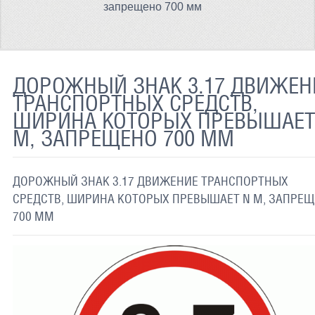
запрещено 700 мм
ТЕРМОХРОМНАЯ ТКАНЬ
СВЕТООТРАЖАЮЩАЯ ЛЕНТА
СВЕТООТРАЖАЮЩАЯ ПЛЕНКА
ДОРОЖНЫЙ ЗНАК 3.17 ДВИЖЕН
ТРАНСПОРТНЫХ СРЕДСТВ,
СВЕТООТРАЖАЮЩИЕ ДОРОЖНЫЕ ЗНАКИ
ШИРИНА КОТОРЫХ ПРЕВЫШАЕТ
М, ЗАПРЕЩЕНО 700 ММ
СВЕТООТРАЖАЮЩАЯ КРАСКА
СВЕТЯЩАЯСЯ КРАСКА
ДОРОЖНЫЙ ЗНАК 3.17 ДВИЖЕНИЕ ТРАНСПОРТНЫХ
ПРИМЕНЕНИЕ
СРЕДСТВ, ШИРИНА КОТОРЫХ ПРЕВЫШАЕТ N М, ЗАПРЕ
700 ММ
ДОСТАВКА
СВЯЗАТЬСЯ С НАМИ