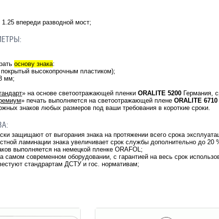
к
1.25 впереди разводной мост
;
МЕТРЫ:
брать
основу знака
:
 покрытый высокопрочным пластиком);
.8 мм;
тандарт
»
на основе светоотражающей пленки
ORALITE 5200
Германия, с
ремиум
» печать выполняется на светоотражающей плене
ORALITE
6710
жных знаков любых размеров под ваши требования в короткие сроки.
ВА:
аски защищают от выгорания знака на протяжении всего срока эксплуата
остной ламинации знака увеличивает срок службы дополнительно до 20 
аков выполняется на немецкой пленке ORAFOL;
на самом современном оборудовании, с гарантией на весь срок использо
вестуют стандрартам ДСТУ и гос. нормативам;