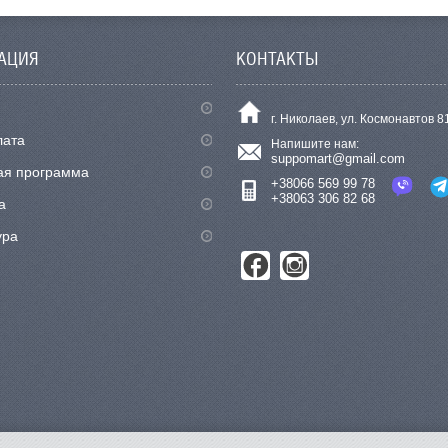
АЦИЯ
КОНТАКТЫ
г. Николаев, ул. Космонавтов 8
лата
Напишите нам:
suppomart@gmail.com
ая программа
+38066 569 99 78
+38063 306 82 68
а
ура