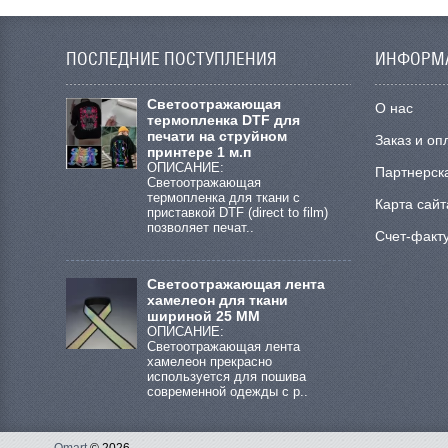
ПОСЛЕДНИЕ ПОСТУПЛЕНИЯ
ИНФОРМ
Cветоотражающая
О нас
термопленка DTF для
печати на струйном
Заказ и оп
принтере 1 м.п
ОПИСАНИЕ:
Партнерск
Светоотражающая
термопленка для ткани с
Карта сайт
приставкой DTF (direct to film)
позволяет печат..
Счет-факт
Светоотражающая лента
хамелеон для ткани
шириной 25 ММ
ОПИСАНИЕ:
Светоотражающая лента
хамелеон прекрасно
используется для пошива
современной одежды с р..