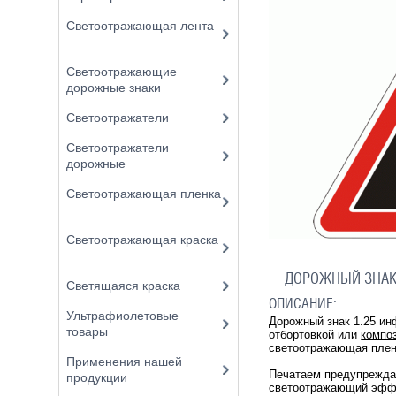
Светоотражающая лента
Светоотражающие
дорожные знаки
Светоотражатели
Светоотражатели
дорожные
Светоотражающая пленка
Светоотражающая краска
ДОРОЖНЫЙ ЗНАК 
Светящаяся краска
ОПИСАНИЕ:
Ультрафиолетовые
Дорожный знак 1.25 ин
товары
отбортовкой или
компо
светоотражающая плен
Применения нашей
Печатаем предупрежд
продукции
светоотражающий эффек