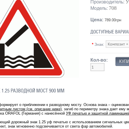
У
Производитель:
708
Модель:
Цена:
789.00грн
ДОСТУПНЫЕ ВАРИА
*
Знак:
Кол-во:
1.25 РАЗВОДНОЙ МОСТ 900 ММ
формирует о приближении к разводному мосту. Основа знака – оцинкова
зитным листом (см. описание ниже)
, загиб по периметру знака дает ему
ка ORAFOL (Германия) с нанесённой
УФ печатью и защитной ламинацие
ающий дорожный знак
1.25
уф печатью с использованием сигнальных цве
т, знак мгновенно подсвечивается от света фар автомобилей.