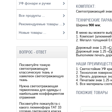
УФ фонари и ручки
КОМПЛЕКТ:
Светоотражающий зна
Все продукты ...
ТЕХНИЧЕСКИЕ ПАРА
Рекомендуемые товары ...
Ширина
900 мм
;
Новые товары ...
В меню вы можете вы
1. Композит (алюминий
2. Металл толщиной 0
Дорожный знак
1.25
«
С
Дорожный знак 1.25
«
П
ВОПРОС - ОТВЕТ
Выполняем печать доро
НАШИ ПРЕИМУЩЕСТ
Посоветуйте тонкую
светоотражающую
1. Светостойкие УФ кр
классическую ткань и
2. Технология поверхн
хамелеон светоотражающую
3. Печать дорожных зн
ткань
4. Печатаем знак 1.25 
5. Все материалы соот
Нужна светоотражающая
термопленка для одежды с
ПОХОЖИЕ ТОВАРЫ
наибольшим коэффициентом
отражения
Посоветуйте пожалуйста с
какого люминофора ТАТ 33
готовая светящаяся краска