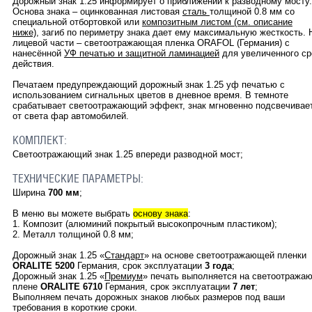
Дорожный знак 1.25 информирует о приближении к разводному мосту.
Основа знака – оцинкованная листовая
сталь
толщиной 0.8 мм со
специальной отбортовкой или
композитным листом (см. описание
ниже)
, загиб по периметру знака дает ему максимальную жесткость. 
лицевой части – светоотражающая пленка ORAFOL (Германия) с
нанесённой
УФ печатью и защитной ламинацией
для увеличенного ср
действия.
Печатаем предупреждающий дорожный знак
1.25
уф печатью с
использованием сигнальных цветов в дневное время. В темноте
срабатывает светоотражающий эффект, знак мгновенно подсвечивае
от света фар автомобилей.
КОМПЛЕКТ:
Светоотражающий знак
1.25 впереди разводной мост
;
ТЕХНИЧЕСКИЕ ПАРАМЕТРЫ:
Ширина
700 мм
;
В меню вы можете выбрать
основу знака
:
1. Композит (алюминий покрытый высокопрочным пластиком);
2. Металл толщиной 0.8 мм;
Дорожный знак
1.25
«
Стандарт
»
на основе светоотражающей пленки
ORALITE 5200
Германия, срок эксплуатации
3 года
;
Дорожный знак 1.25
«
Премиум
» печать выполняется на светоотража
плене
ORALITE
6710
Германия, срок эксплуатации
7 лет
;
Выполняем печать дорожных знаков любых размеров под ваши
требования в короткие сроки.