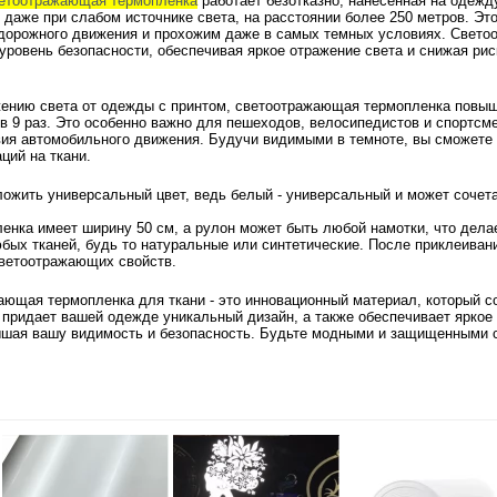
ветоотражающая термопленка
работает безотказно, нанесенная на одежд
 даже при слабом источнике света, на расстоянии более 250 метров. Это
 дорожного движения и прохожим даже в самых темных условиях. Свет
уровень безопасности, обеспечивая яркое отражение света и снижая ри
жению света от одежды с принтом, светоотражающая термопленка повыш
в 9 раз. Это особенно важно для пешеходов, велосипедистов и спортсм
вия автомобильного движения. Будучи видимыми в темноте, вы сможете
ций на ткани.
ожить универсальный цвет, ведь белый - универсальный и может сочета
нка имеет ширину 50 см, а рулон может быть любой намотки, что дела
ых тканей, будь то натуральные или синтетические. После приклеивани
светоотражающих свойств.
ающая термопленка для ткани - это инновационный материал, который со
 придает вашей одежде уникальный дизайн, а также обеспечивает яркое
ышая вашу видимость и безопасность. Будьте модными и защищенными