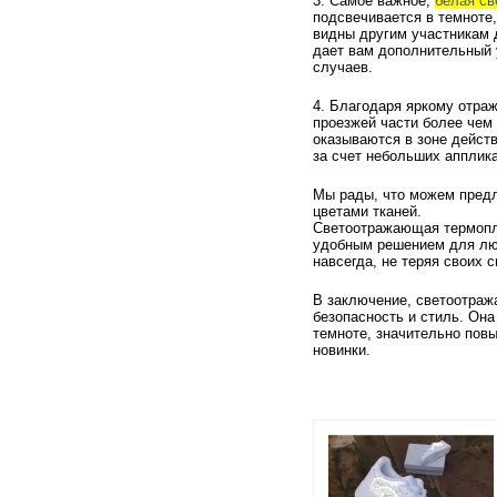
3. Самое важное,
белая с
подсвечивается в темноте,
видны другим участникам
дает вам дополнительный 
случаев.
4. Благодаря яркому отра
проезжей части более чем 
оказываются в зоне дейст
за счет небольших апплика
Мы рады, что можем предл
цветами тканей.
Светоотражающая термопле
удобным решением для люб
навсегда, не теряя своих 
В заключение, светоотраж
безопасность и стиль. Она
темноте, значительно пов
новинки.