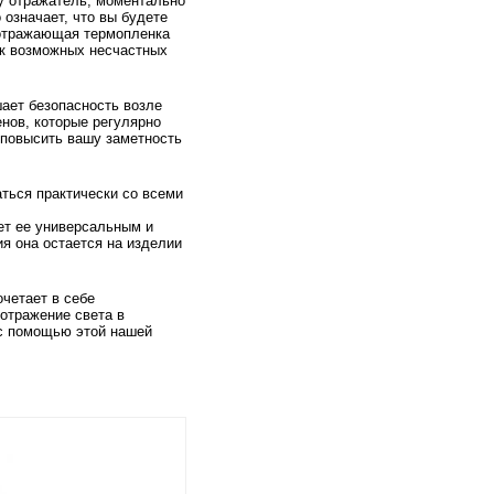
у отражатель, моментально
 означает, что вы будете
оотражающая термопленка
ск возможных несчастных
ает безопасность возле
енов, которые регулярно
 повысить вашу заметность
ться практически со всеми
ет ее универсальным и
я она остается на изделии
четает в себе
 отражение света в
 с помощью этой нашей