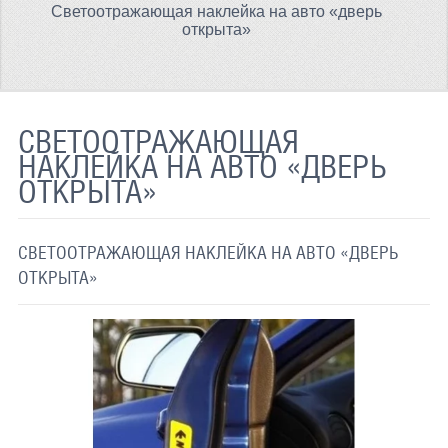
Светоотражающая наклейка на авто «дверь
ТЕРМОХРОМНАЯ ТКАНЬ
открыта»
СВЕТООТРАЖАЮЩАЯ ЛЕНТА
СВЕТООТРАЖАЮЩАЯ ПЛЕНКА
СВЕТООТРАЖАЮЩАЯ
СВЕТООТРАЖАЮЩИЕ ДОРОЖНЫЕ ЗНАКИ
НАКЛЕЙКА НА АВТО «ДВЕРЬ
ОТКРЫТА»
СВЕТООТРАЖАЮЩАЯ КРАСКА
СВЕТЯЩАЯСЯ КРАСКА
СВЕТООТРАЖАЮЩАЯ НАКЛЕЙКА НА АВТО «ДВЕРЬ
ПРИМЕНЕНИЕ
ОТКРЫТА»
ДОСТАВКА
СВЯЗАТЬСЯ С НАМИ